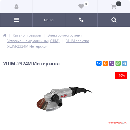
0
0
МЕНЮ
Каталог товаров
Электроинструмент
Угловые шлифмашины (УШМ)
УШМ электро
УШМ-2324М Интерскол
УШМ-2324М Интерскол
-10%