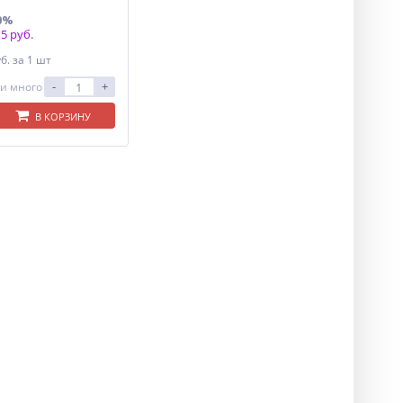
0%
5 руб.
уб.
за 1 шт
-
+
и много
В КОРЗИНУ