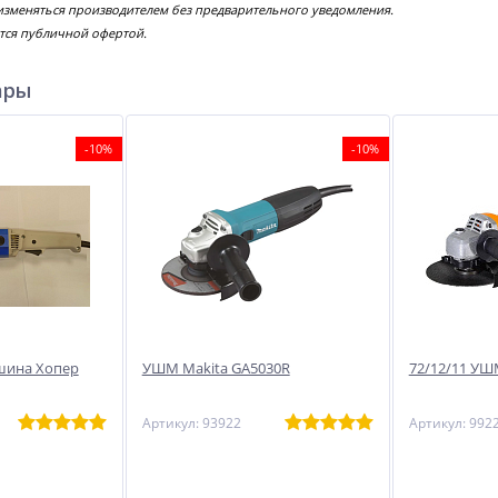
изменяться производителем без предварительного уведомления.
тся публичной офертой.
ары
-10%
-10%
шина Хопер
УШМ Makita GA5030R
72/12/11 УШ
Артикул: 93922
Артикул: 992