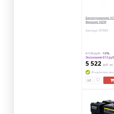
Бензотриммер ХО
Фермер NEW
Артикул: 87493
6 135 руб.
-10%
Экономия 613 руб
5 522
руб.
за
В наличии мн