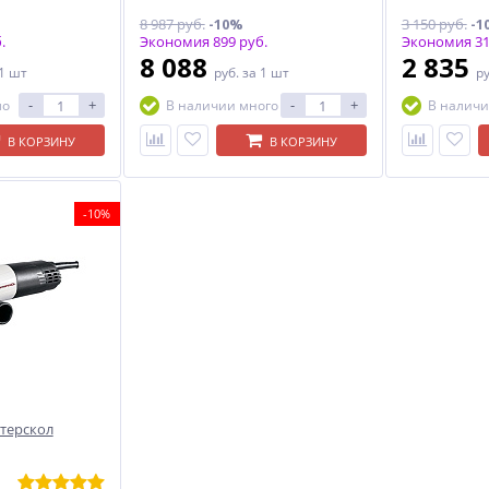
8 987 руб.
-10%
3 150 руб.
-1
.
Экономия 899 руб.
Экономия 31
8 088
2 835
 1 шт
руб.
за 1 шт
р
-
+
-
+
ло
В наличии много
В наличи
В КОРЗИНУ
В КОРЗИНУ
-10%
терскол