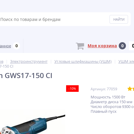
0
Моя корзина
0
анное
ов
Электроинструмент
Угловые шлифмашины (УШМ)
УШМ эл
-150 CI
 GWS17-150 CI
-10%
Артикул: 77059
Мощность 1500 Вт
Диаметр диска 150 мм
Число оборотов 9300 
Плавный пуск