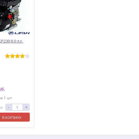
230 8,0 л.с.
уб.
за 1 шт
-
+
ло
В КОРЗИНУ