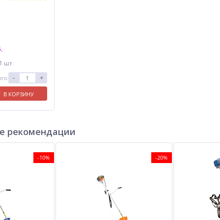
.
 1 шт
-
+
ого
В КОРЗИНУ
е рекомендации
-10%
-20%