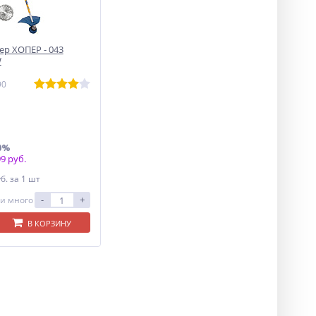
р ХОПЕР - 043
W
90
0%
9 руб.
уб.
за 1 шт
-
+
и много
В КОРЗИНУ