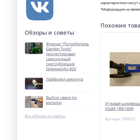
характеристики могут 
*Информация не являе
Похожие тов
Обзоры и советы
Журнал “Потребитель
Garden Tools”
протестировал
самоходный
снегоуборщик
Greenworks 82V
Лайфхаки ремонта
Выбор сверл по
металлу
Угловая шлифма
УШМ-180/1600
Все обзоры и советы
Артикул: 100053