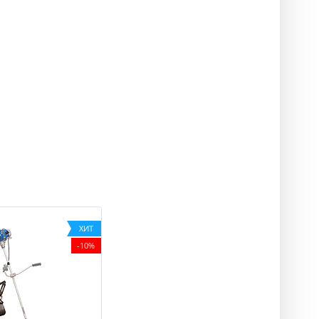
ХИТ
-10%