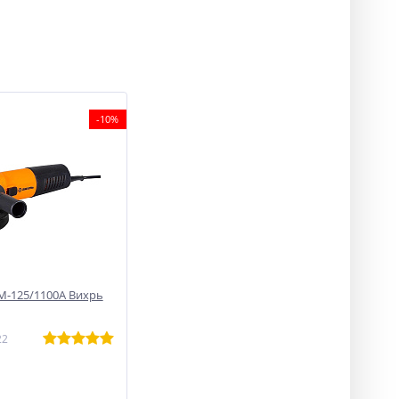
-10%
М-125/1100А Вихрь
22