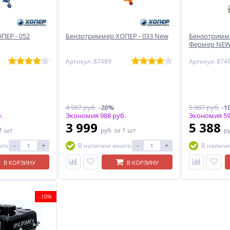
ПЕР - 052
Бензотриммер ХОПЕР - 033 New
Бензотримме
Фермер NE
Артикул: 87489
Артикул: 874
4 987 руб.
-20%
5 987 руб.
-1
.
Экономия 988 руб.
Экономия 59
3 999
5 388
 1 шт
руб.
за 1 шт
р
-
+
-
+
ого
В наличии много
В наличи
В КОРЗИНУ
В КОРЗИНУ
-10%