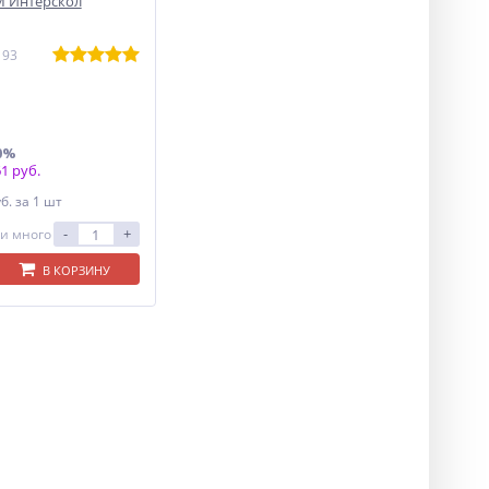
 Интерскол
193
0%
1 руб.
уб.
за 1 шт
-
+
и много
В КОРЗИНУ