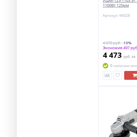
УШМ-125-1105 ЭТ
1100Вт 125мм
Артикул: 94028
4 970 руб.
-10%
Экономия 497 руб
4 473
руб.
за
В наличии мн