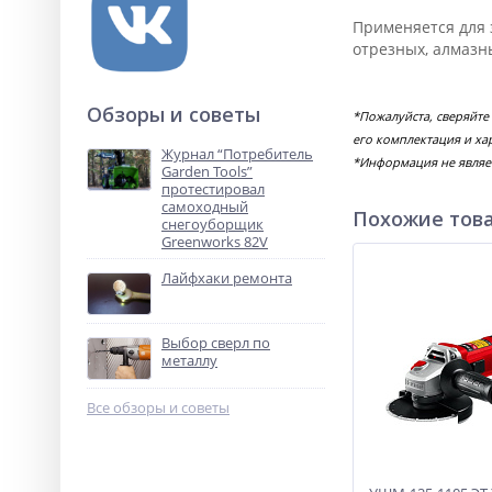
Применяется для 
отрезных, алмазны
Обзоры и советы
*Пожалуйста, сверяйт
его комплектация и ха
Журнал “Потребитель
*Информация не являе
Garden Tools”
протестировал
самоходный
Похожие тов
снегоуборщик
Greenworks 82V
Лайфхаки ремонта
Выбор сверл по
металлу
Все обзоры и советы