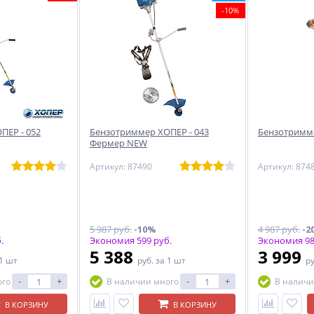
-10%
ПЕР - 052
Бензотриммер ХОПЕР - 043
Бензотримме
Фермер NEW
Артикул: 87490
Артикул: 874
5 987 руб.
-10%
4 987 руб.
-2
.
Экономия 599 руб.
Экономия 98
5 388
3 999
 1 шт
руб.
за 1 шт
р
-
+
-
+
ого
В наличии много
В наличи
В КОРЗИНУ
В КОРЗИНУ