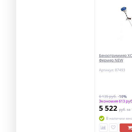
Бензотриммер ХО
Фермер NEW
Артикул: 87493
6 135 руб.
-10%
Экономия 613 руб
5 522
руб.
за
В наличии мн