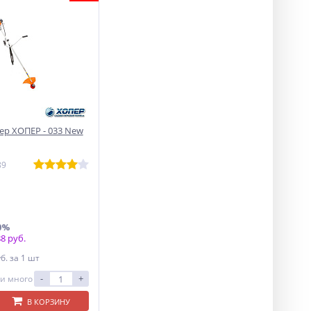
р ХОПЕР - 033 New
89
0%
8 руб.
уб.
за 1 шт
-
+
и много
В КОРЗИНУ