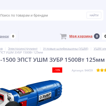
0
Моя корзина
0
анное
ов
Электроинструмент
Угловые шлифмашины (УШМ)
УШМ эл
ПСТ УШМ ЗУБР 1500Вт 125мм
-1500 ЭПСТ УШМ ЗУБР 1500Вт 125мм
-10%
Артикул: 94459