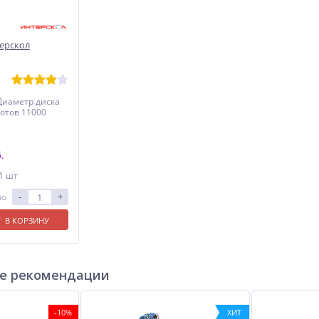
ерскол
Диаметр диска
отов 11000
.
 1 шт
-
+
ло
В КОРЗИНУ
е рекомендации
-10%
ХИТ