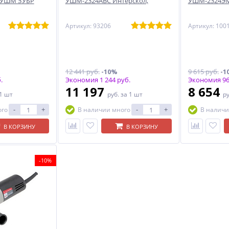
 УШМ ЗУБР
УШМ-2324АВС Интерскол,
УШМ-2324ЭМ
Артикул: 93206
Артикул: 100
12 441 руб.
-10%
9 615 руб.
-1
.
Экономия 1 244 руб.
Экономия 96
11 197
8 654
 1 шт
руб.
за 1 шт
р
-
+
-
+
ого
В наличии много
В наличи
В КОРЗИНУ
В КОРЗИНУ
-10%