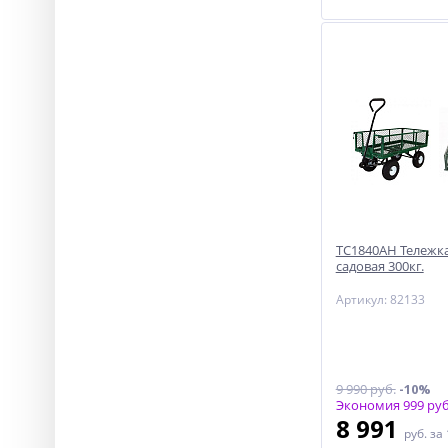
ТС1840АН Тележка
садовая 300кг.
Артикул: 82133
9 990 руб.
-10%
Экономия 999 руб
8 991
руб.
за