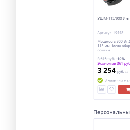
УШМ-115/900 Инт
Артикул: 19448
Мощность 900 Вт 
115 мм Число обор
об\мин
3 615 руб.
-10%
Экономия 361 руб
3 254
руб.
за
В наличии ма
Персональны