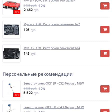
МультиБОКС Интерскол 100 малый
2 735 руб.
-10%
2 462
руб.
-10%
МультиБОКС Интерскол ложемент №2
105
руб.
МультиБОКС Интерскол ложемент №4
145
руб.
Персональные рекомендации
Бензотриммер ХОПЕР - 052 Фермер NEW
6 135 руб.
-10%
5 522
руб.
-10%
Бензотриммер ХОПЕР - 043 Фермер NEW