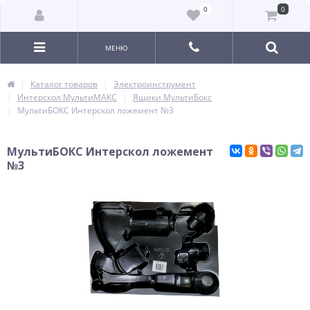
0
0
МЕНЮ
Каталог товаров
Электроинструмент
Интерскол МультиМАКС
Ящики МультиБокс
МультиБОКС Интерскол ложемент №3
МультиБОКС Интерскол ложемент
№3