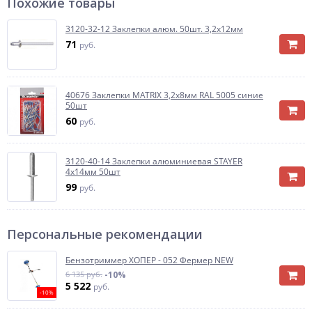
Похожие товары
3120-32-12 Заклепки алюм. 50шт. 3,2х12мм
71
руб.
40676 Заклепки MATRIX 3,2х8мм RAL 5005 синие
50шт
60
руб.
3120-40-14 Заклепки алюминиевая STAYER
4х14мм 50шт
99
руб.
Персональные рекомендации
Бензотриммер ХОПЕР - 052 Фермер NEW
6 135 руб.
-10%
5 522
руб.
-10%