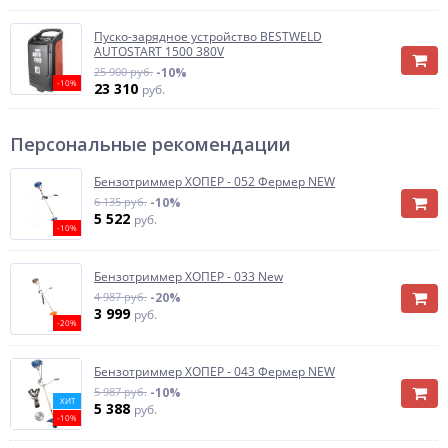
Пуско-зарядное устройство BESTWELD
AUTOSTART 1500 380V
25 900 руб.
-10%
-10%
23 310
руб.
Персональные рекомендации
Бензотриммер ХОПЕР - 052 Фермер NEW
6 135 руб.
-10%
5 522
руб.
-10%
Бензотриммер ХОПЕР - 033 New
4 987 руб.
-20%
3 999
руб.
-20%
Бензотриммер ХОПЕР - 043 Фермер NEW
5 987 руб.
-10%
ХИТ
5 388
руб.
-10%