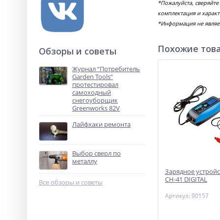
*Пожалуйста, сверяйте
комплектация и характ
*Информация не являе
Похожие тов
Обзоры и советы
Журнал “Потребитель
Garden Tools”
протестировал
самоходный
снегоуборщик
Greenworks 82V
Лайфхаки ремонта
Выбор сверл по
металлу
Зарядное устройс
CH-41 DIGITAL
Все обзоры и советы
Артикул: 90157