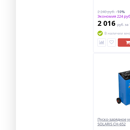
2 240 руб.
-10%
Экономия 224 руб
2 016
руб.
за
В наличии мн
Пуско-зарядное у
SOLARIS CH-652