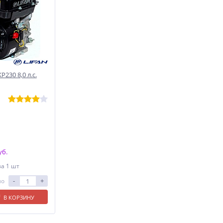
230 8,0 л.с.
уб.
за 1 шт
-
+
ло
В КОРЗИНУ