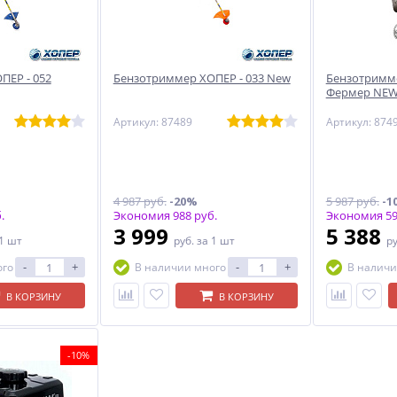
ПЕР - 052
Бензотриммер ХОПЕР - 033 New
Бензотримме
Фермер NE
Артикул: 87489
Артикул: 874
4 987 руб.
-20%
5 987 руб.
-1
.
Экономия 988 руб.
Экономия 59
3 999
5 388
 1 шт
руб.
за 1 шт
р
-
+
-
+
ого
В наличии много
В наличи
В КОРЗИНУ
В КОРЗИНУ
-10%