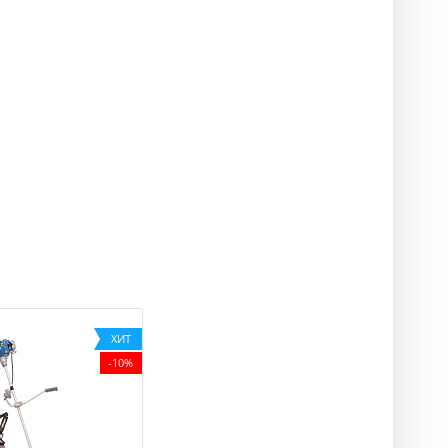
ХИТ
-10%