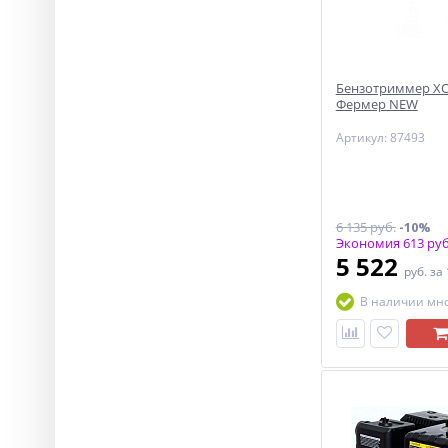
Бензотриммер ХО
Фермер NEW
Артикул: 87493
6 135 руб.
-10%
Экономия 613 руб
5 522
руб.
за
В наличии мн