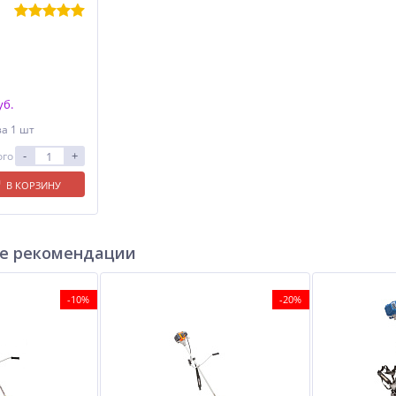
уб.
за 1 шт
-
+
ого
В КОРЗИНУ
е рекомендации
-10%
-20%