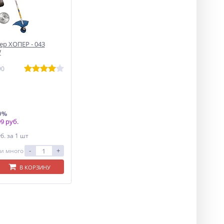
р ХОПЕР - 043
W
90
0%
9 руб.
уб.
за 1 шт
-
+
и много
В КОРЗИНУ