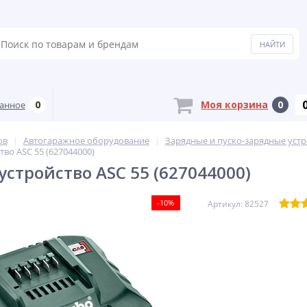
0
Моя корзина
0
анное
ов
Автогаражное оборудование
Зарядные и пуско-зарядные устр
во ASC 55 (627044000)
устройство ASC 55 (627044000)
-10%
Артикул: 82527