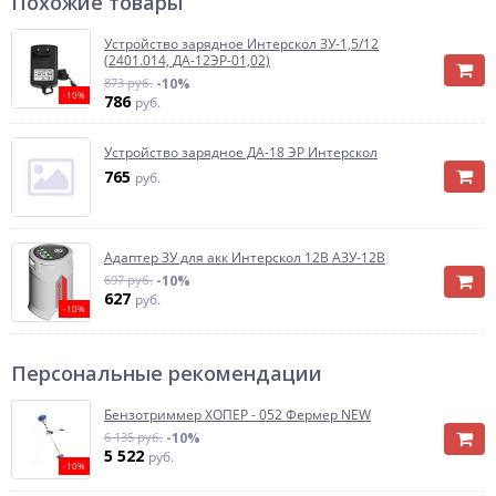
Похожие товары
Устройство зарядное Интерскол ЗУ-1,5/12
(2401.014, ДА-12ЭР-01,02)
873 руб.
-10%
-10%
786
руб.
Устройство зарядное ДА-18 ЭР Интерскол
765
руб.
Адаптер ЗУ для акк Интерскол 12В АЗУ-12В
697 руб.
-10%
627
руб.
-10%
Персональные рекомендации
Бензотриммер ХОПЕР - 052 Фермер NEW
6 135 руб.
-10%
5 522
руб.
-10%