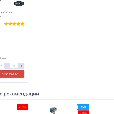
 устр-во
А
 1 шт
-
+
ло
В КОРЗИНУ
е рекомендации
-10%
ХИТ
-10%