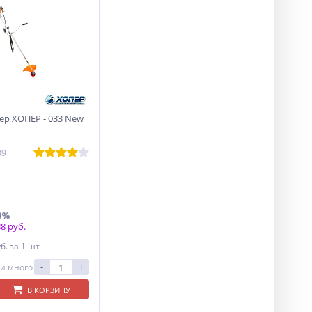
р ХОПЕР - 033 New
89
0%
8 руб.
уб.
за 1 шт
-
+
и много
В КОРЗИНУ