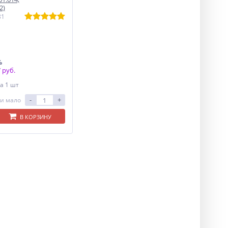
2)
81
%
 руб.
а 1 шт
-
+
и мало
В КОРЗИНУ