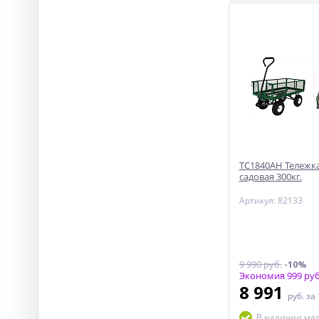
ТС1840АН Тележка
садовая 300кг.
Артикул: 82133
9 990 руб.
-10%
Экономия 999 руб
8 991
руб.
за
В наличии ма