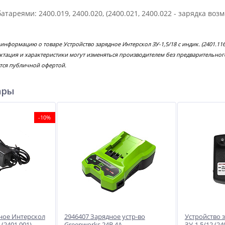
атареями: 2400.019, 2400.020, (2400.021, 2400.022 - зарядка возм
 информацию о товаре Устройство зарядное Интерскол ЗУ-1,5/18 с индик. (2401.
ектация и характеристики могут изменяться производителем без предварительног
тся публичной офертой.
ары
-10%
ное Интерскол
2946407 Зарядное устр-во
Устройство 
 (2401 001)
Greenworks 24B 4А
ЗУ-1,5/12 (24