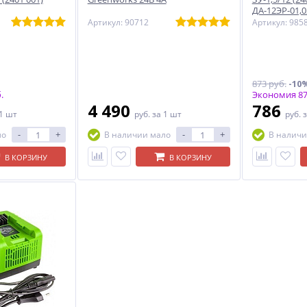
ДА-12ЭР-01,0
Артикул: 90712
Артикул: 985
873 руб.
-10
.
Экономия 87
4 490
786
 1 шт
руб.
за 1 шт
руб.
з
-
+
-
+
ло
В наличии мало
В наличи
В КОРЗИНУ
В КОРЗИНУ