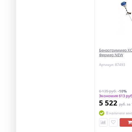
Бензотриммер ХО
Фермер NEW
Артикул: 87493
6 135 руб.
-10%
Экономия 613 руб
5 522
руб.
за
В наличии мн