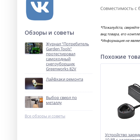
Совместимость с б
*Пожалуйста, сверяйте
Обзоры и советы
вид товара, его компл
*Информация не являе
Журнал “Потребитель
Garden Tools”
протестировал
Похожие тов
самоходный
снегоуборщик
Greenworks 82V
Лайфхаки ремонта
Выбор сверл по
металлу
Все обзоры и советы
Устройство заряд
10,8В с адаптером