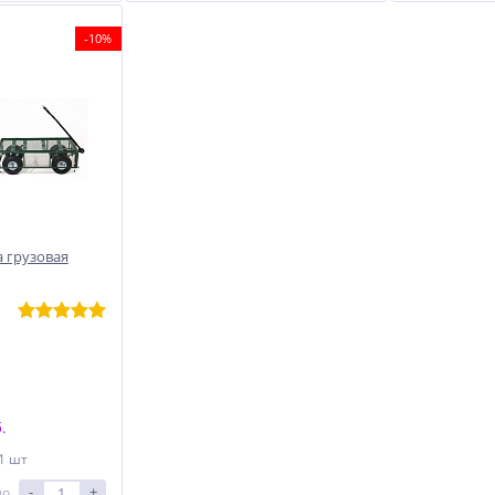
-10%
 грузовая
.
 1 шт
-
+
ло