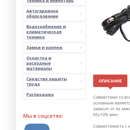
техника и инвентарь
Автогаражное
оборудование
Водоснабжение и
климатическая
техника
Замки и крепеж
Оснастка и
расходные
материалы
Средства защиты
ОПИСАНИЕ
труда
Распродажа
Совместимо со вс
основным являетс
зависит от ее емк
65±10% мин.
Мы в соцсетях:
Совместимость с ин