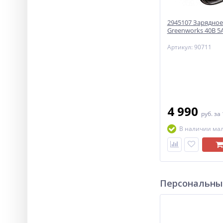
2945107 Зарядное
Greenworks 40B 5
Артикул: 90711
4 990
руб.
за
В наличии ма
Персональны