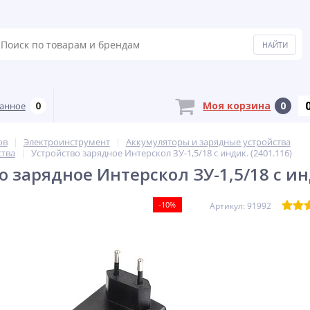
0
Моя корзина
0
анное
ов
Электроинструмент
Аккумуляторы и зарядные устройства
ства
Устройство зарядное Интерскол ЗУ-1,5/18 с индик. (2401.116)
о зарядное Интерскол ЗУ-1,5/18 с инд
-10%
Артикул: 91992