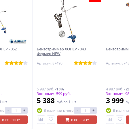
ПЕР - 052
Бензотриммер ХОПЕР - 043
Бензотримме
Фермер NEW
Артикул: 87490
Артикул: 874
5 987 руб.
-10%
4 987 руб.
-2
.
Экономия 599 руб.
Экономия 98
5 388
3 999
 1 шт
руб.
за 1 шт
р
-
+
-
+
ого
В наличии много
В наличи
В КОРЗИНУ
В КОРЗИНУ