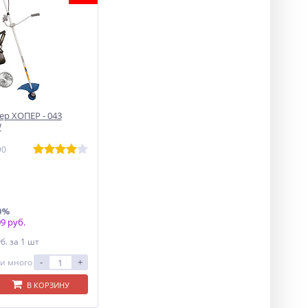
р ХОПЕР - 043
W
90
0%
9 руб.
уб.
за 1 шт
-
+
и много
В КОРЗИНУ