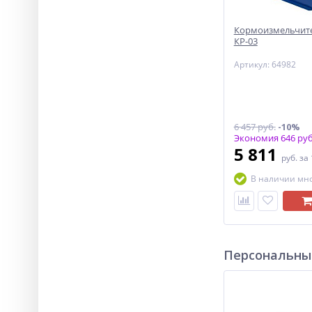
Кормоизмельчит
КР-03
Артикул: 64982
6 457 руб.
-10%
Экономия 646 руб
5 811
руб.
за
В наличии мн
Персональны