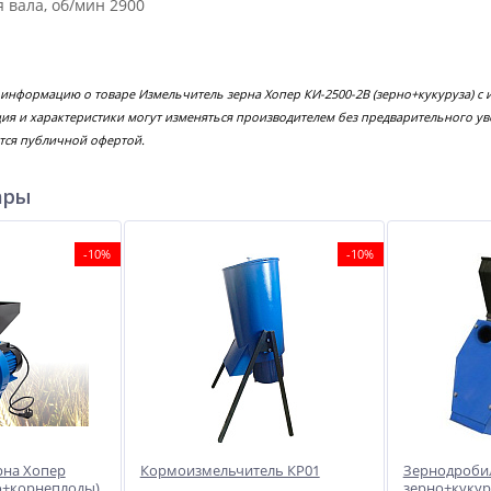
 вала, об/мин 2900
 информацию о товаре Измельчитель зерна Хопер КИ-2500-2В (зерно+кукуруза) 
ция и характеристики могут изменяться производителем без предварительного у
тся публичной офертой.
ары
-10%
-10%
рна Хопер
Кормоизмельчитель КР01
Зернодробил
о+корнеплоды)
зерно+кукур