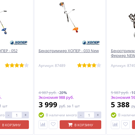
ПЕР - 052
Бензотриммер ХОПЕР - 033 New
Бензотримме
Фермер NE
Артикул: 87489
Артикул: 874
4 987 руб.
-20%
5 987 руб.
-1
.
Экономия 988 руб.
Экономия 59
3 999
5 388
 1 шт
руб.
за 1 шт
р
-
+
-
+
ого
В наличии много
В наличи
В КОРЗИНУ
В КОРЗИНУ