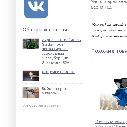
Частота вращения
Вес, кг 16,5
*Пожалуйста, сверяйте
Обзоры и советы
товара, его комплекта
*Информация не являе
Журнал “Потребитель
Garden Tools”
протестировал
Похожие тов
самоходный
снегоуборщик
Greenworks 82V
Лайфхаки ремонта
Выбор сверл по
металлу
Все обзоры и советы
Измельчитель зе
КИ-2500-3D (зерн