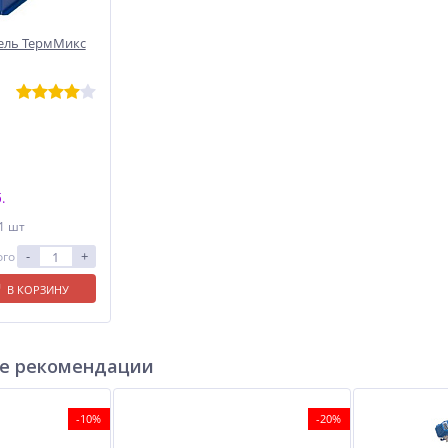
ель ТермМикс
.
 1 шт
-
+
ого
В КОРЗИНУ
е рекомендации
-10%
-20%