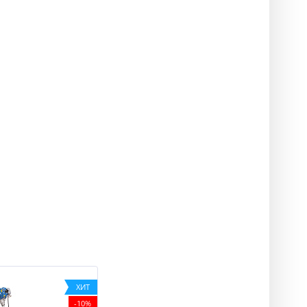
ХИТ
-10%