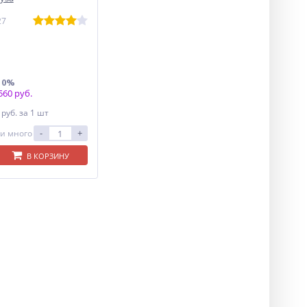
27
10%
60 руб.
5
руб.
за 1 шт
-
+
и много
В КОРЗИНУ