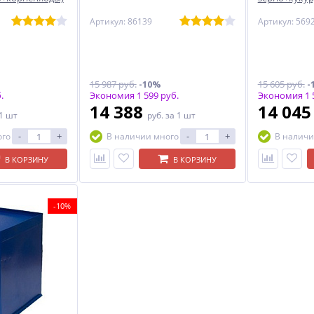
Артикул: 86139
Артикул: 569
15 987 руб.
-10%
15 605 руб.
-
.
Экономия 1 599 руб.
Экономия 1 5
14 388
14 04
 1 шт
руб.
за 1 шт
-
+
-
+
ого
В наличии много
В наличи
В КОРЗИНУ
В КОРЗИНУ
-10%