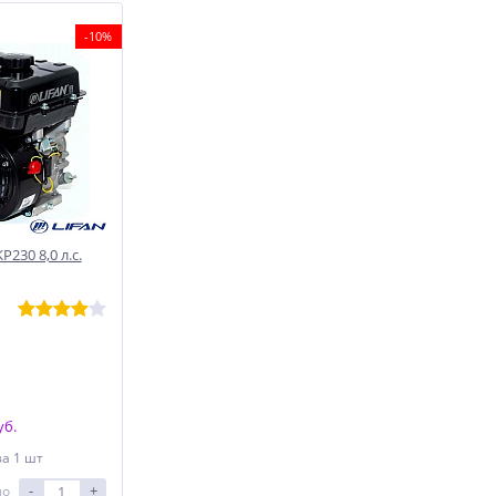
-10%
230 8,0 л.с.
уб.
за 1 шт
-
+
ло