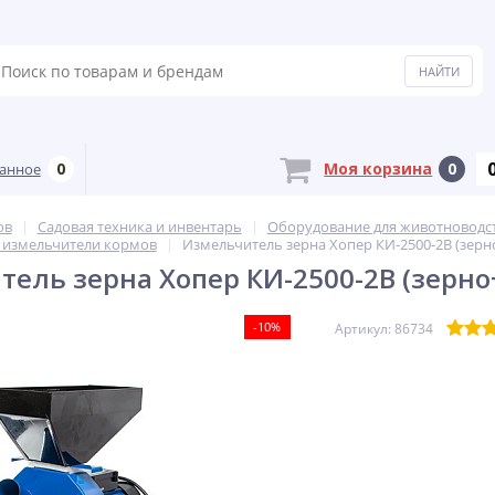
0
Моя корзина
0
анное
ов
Садовая техника и инвентарь
Оборудование для животноводс
 измельчители кормов
Измельчитель зерна Хопер КИ-2500-2В (зерн
ель зерна Хопер КИ-2500-2В (зерно
-10%
Артикул: 86734