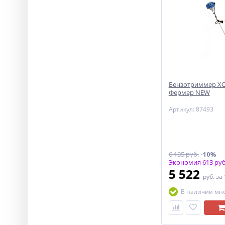
Бензотриммер ХО
Фермер NEW
Артикул: 87493
6 135 руб.
-10%
Экономия 613 руб
5 522
руб.
за
В наличии мн