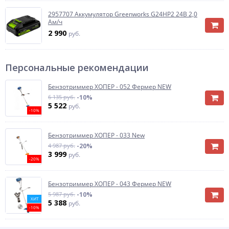
2957707 Аккумулятор Greenworks G24HP2 24B 2,0
Ам/ч
2 990
руб.
Персональные рекомендации
Бензотриммер ХОПЕР - 052 Фермер NEW
6 135 руб.
-10%
5 522
руб.
-10%
Бензотриммер ХОПЕР - 033 New
4 987 руб.
-20%
3 999
руб.
-20%
Бензотриммер ХОПЕР - 043 Фермер NEW
5 987 руб.
-10%
ХИТ
5 388
руб.
-10%