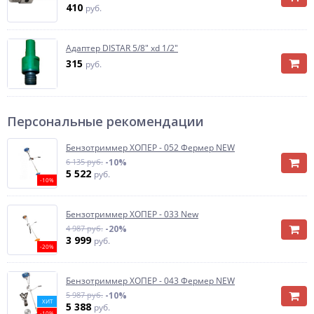
410
руб.
Адаптер DISTAR 5/8" xd 1/2"
315
руб.
Персональные рекомендации
Бензотриммер ХОПЕР - 052 Фермер NEW
6 135 руб.
-10%
5 522
руб.
-10%
Бензотриммер ХОПЕР - 033 New
4 987 руб.
-20%
3 999
руб.
-20%
Бензотриммер ХОПЕР - 043 Фермер NEW
5 987 руб.
-10%
ХИТ
5 388
руб.
-10%