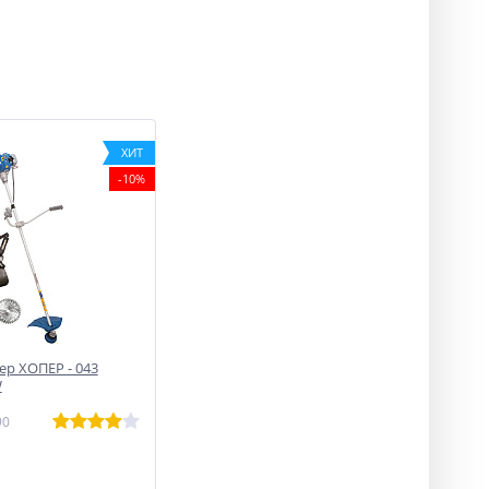
ХИТ
-10%
р ХОПЕР - 043
W
90