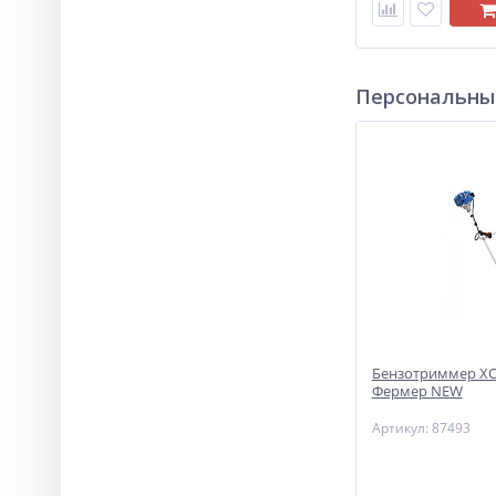
Персональны
Бензотриммер ХО
Фермер NEW
Артикул: 87493