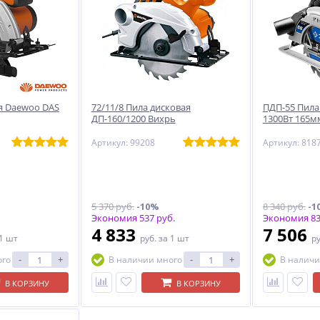
я Daewoo DAS
72/11/8 Пила дисковая
ПДП-55 Пила
ДП-160/1200 Вихрь
1300Вт 165м
Артикул: 99208
Артикул: 818
5 370 руб.
-10%
8 340 руб.
-1
Экономия 537 руб.
Экономия 83
4 833
7 506
 1 шт
руб.
за 1 шт
р
-
+
-
+
ого
В наличии много
В наличи
В КОРЗИНУ
В КОРЗИНУ