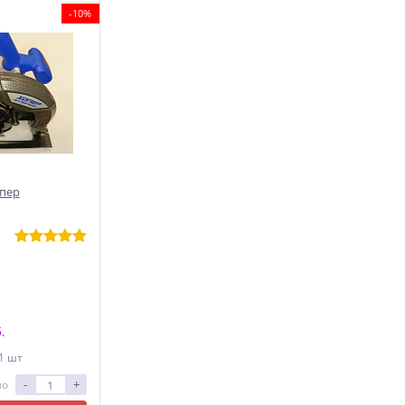
-10%
опер
.
 1 шт
-
+
ло