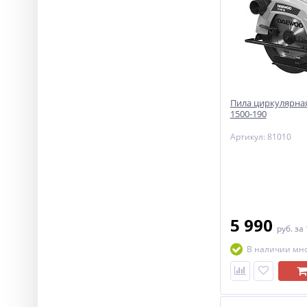
Пила циркулярна
1500-190
Артикул: 81010
5 990
руб.
за
В наличии мн