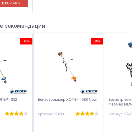
В КОРЗИНУ
е рекомендации
-10%
-20%
ПЕР - 052
Бензотриммер ХОПЕР - 033 New
Бензотримме
Фермер NE
Артикул: 87489
Артикул: 874