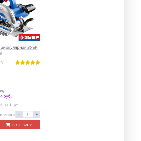
 циркулярная ЗУБР
м
79
0%
4 руб.
уб.
за 1 шт
-
+
и много
В КОРЗИНУ