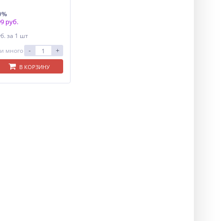
0%
9 руб.
уб.
за 1 шт
-
+
и много
В КОРЗИНУ