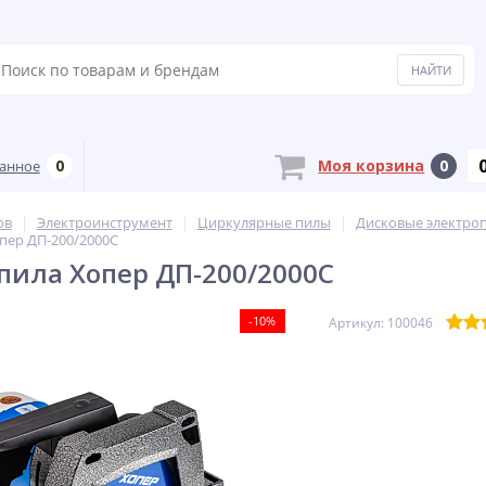
0
Моя корзина
0
анное
ов
Электроинструмент
Циркулярные пилы
Дисковые электро
пер ДП-200/2000С
пила Хопер ДП-200/2000С
-10%
Артикул: 100046