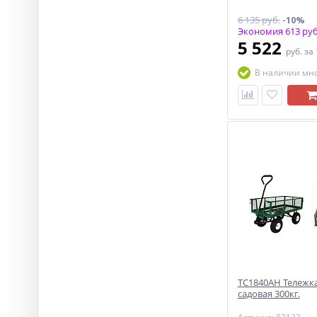
6 135 руб.
-10%
Экономия 613 руб
5 522
руб.
за
В наличии мн
ТС1840АН Тележка
садовая 300кг.