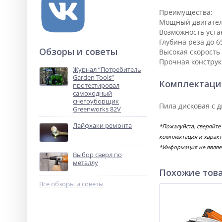
Преимущества:
Мощный двигатель
Возможность уста
Глубина реза до 6
Обзоры и советы
Высокая скорость
Прочная конструк
Журнал “Потребитель
Garden Tools”
Комплектаци
протестировал
самоходный
снегоуборщик
Пила дисковая с 
Greenworks 82V
Лайфхаки ремонта
*Пожалуйста, сверяйте
комплектация и характ
*Информация не являе
Выбор сверл по
металлу
Похожие тов
Все обзоры и советы