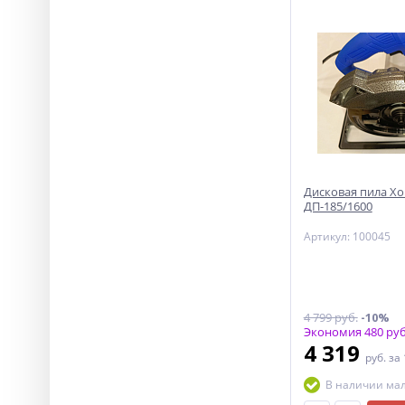
Дисковая пила Х
ДП-185/1600
Артикул: 100045
4 799 руб.
-10%
Экономия 480 руб
4 319
руб.
за
В наличии ма