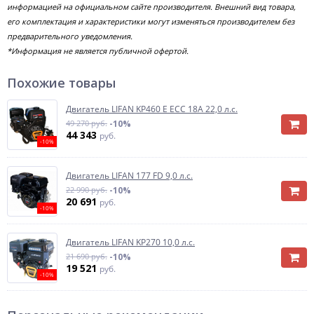
информацией на официальном сайте производителя. Внешний вид товара,
его комплектация и характеристики могут изменяться производителем без
предварительного уведомления.
*Информация не является публичной офертой.
Похожие товары
Двигатель LIFAN KP460 E ECC 18А 22,0 л.с.
49 270 руб.
-10%
44 343
руб.
-10%
Двигатель LIFAN 177 FD 9,0 л.с.
22 990 руб.
-10%
20 691
руб.
-10%
Двигатель LIFAN KP270 10,0 л.с.
21 690 руб.
-10%
19 521
руб.
-10%