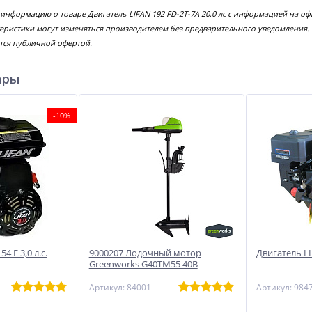
 информацию о товаре Двигатель LIFAN 192 FD-2Т-7А 20,0 лс с информацией на о
еристики могут изменяться производителем без предварительного уведомления.
тся публичной офертой.
ары
-10%
4 F 3,0 л.с.
9000207 Лодочный мотор
Двигатель LI
Greenworks G40TM55 40В
Артикул: 84001
Артикул: 984