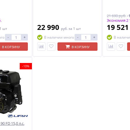
21 690 руб.
-
.
Экономия 2 1
22 990
19 52
 1 шт
руб.
за 1 шт
-
+
-
+
ого
В наличии много
В наличи
В КОРЗИНУ
В КОРЗИНУ
-10%
0 FD 15,0 л.с.