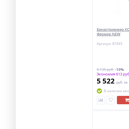
Бензотриммер ХО
Фермер NEW
Артикул: 87493
6 135 руб.
-10%
Экономия 613 руб
5 522
руб.
за
В наличии мн