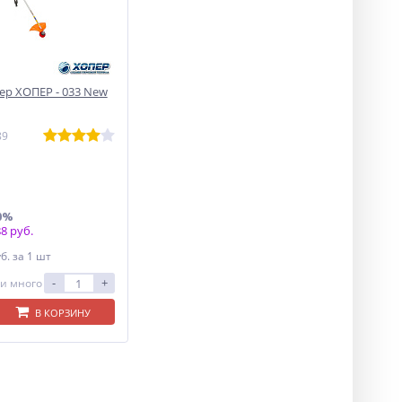
р ХОПЕР - 033 New
89
0%
8 руб.
уб.
за 1 шт
-
+
и много
В КОРЗИНУ