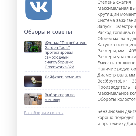
Степень сжатия 8
Максимальная вых
Крутящий момент 
Система зажиган
Запуск Электриче
Обзоры и советы
Расход топлива, 
Объем масла в дв
Журнал “Потребитель
Катушка освеще
Garden Tools”
Размеры, мм 403
протестировал
Размеры упаковк
самоходный
снегоуборщик
Емкость топливно
Greenworks 82V
Наличие редукто
Диаметр вала, м
Лайфхаки ремонта
Вес(брутто), кг 3
Производитель L
Максимальное ко
Выбор сверл по
Обороты холосто
металлу
Бензиновый двигат
Все обзоры и советы
хорошо подходит 
и пр. технику.До