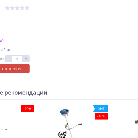
уб.
за 1 шт
-
+
ого
В КОРЗИНУ
е рекомендации
-10%
ХИТ
-10%