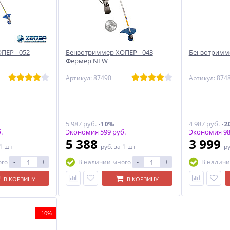
ПЕР - 052
Бензотриммер ХОПЕР - 043
Бензотримме
Фермер NEW
Артикул: 87490
Артикул: 874
5 987 руб.
-10%
4 987 руб.
-2
.
Экономия 599 руб.
Экономия 98
5 388
3 999
 1 шт
руб.
за 1 шт
р
-
+
-
+
ого
В наличии много
В наличи
В КОРЗИНУ
В КОРЗИНУ
-10%