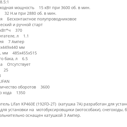
.5:1
одная мощность 15 кВт при 3600 об. в мин.
32 Н.м при 2880 об. в мин.
ия Бесконтактное полупроводниковое
ский и ручной старт
г/кВт*ч 370
игателе, л 1.1
ния 7 Ампер
х449х440 мм
и, мм 485х455х515
го бака, л 6.5
ра Отсутствует
м 25
8
IFAN
личество оборотов 3600
го хода 1350
ель Lifan KP460E (192FD-2T) (катушка 7А) разработан для уста
для установки на мотобуксировщики (мотособаки), снегоходы, 
польнительно оснащен катушкой 3 Ампер.