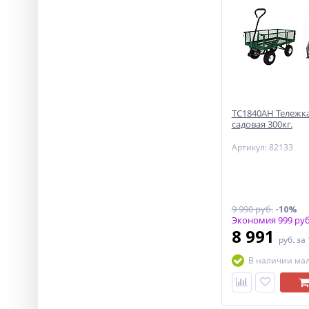
ТС1840АН Тележка
садовая 300кг.
Артикул: 82133
9 990 руб.
-10%
Экономия 999 руб
8 991
руб.
за
В наличии ма