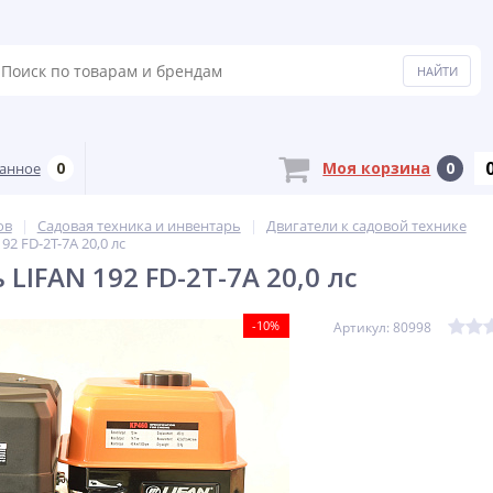
0
Моя корзина
0
анное
ов
Садовая техника и инвентарь
Двигатели к садовой технике
92 FD-2Т-7А 20,0 лс
LIFAN 192 FD-2Т-7А 20,0 лс
-10%
Артикул: 80998