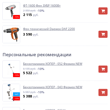
ФТ-1600 Фен ЗУБР 1600Вт
2 350 руб.
-10%
2 115
руб.
-10%
Фен технический Daewoo DAF 2200
3 590
руб.
Персональные рекомендации
Бензотриммер ХОПЕР - 052 Фермер NEW
6 135 руб.
-10%
5 522
руб.
-10%
Бензотриммер ХОПЕР - 043 Фермер NEW
5 987 руб.
-10%
ХИТ
5 388
руб.
-10%