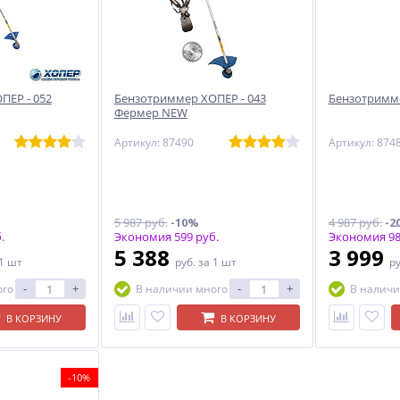
ПЕР - 052
Бензотриммер ХОПЕР - 043
Бензотримме
Фермер NEW
Артикул: 87490
Артикул: 874
5 987 руб.
-10%
4 987 руб.
-2
.
Экономия 599 руб.
Экономия 98
5 388
3 999
 1 шт
руб.
за 1 шт
р
-
+
-
+
ого
В наличии много
В наличи
В КОРЗИНУ
В КОРЗИНУ
-10%