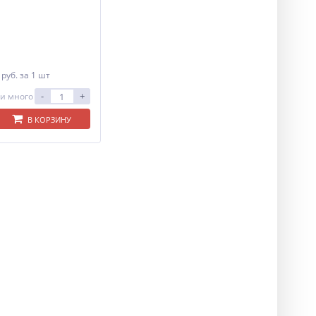
0
руб.
за 1 шт
-
+
и много
В КОРЗИНУ