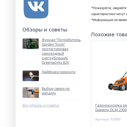
*Пожалуйста, сверяйте
характеристики могут 
*Информация не являе
Обзоры и советы
Похожие тов
Журнал “Потребитель
Garden Tools”
протестировал
самоходный
снегоуборщик
Greenworks 82V
Лайфхаки ремонта
Выбор сверл по
металлу
Все обзоры и советы
Газонокосилка эл
Daewoo DLM 2300
Артикул: 92990