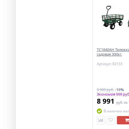
ТС1840АН Тележка
садовая 300кг.
Артикул: 82133
9 990 руб.
-10%
Экономия 999 руб
8 991
руб.
за
В наличии ма