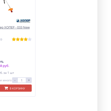
р ХОПЕР - 033 New
89
0%
8 руб.
уб.
за 1 шт
-
+
и много
В КОРЗИНУ