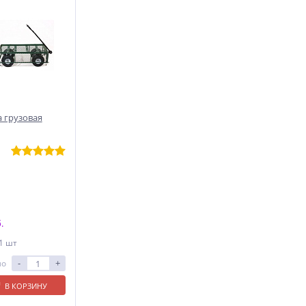
 грузовая
.
 1 шт
-
+
ло
В КОРЗИНУ