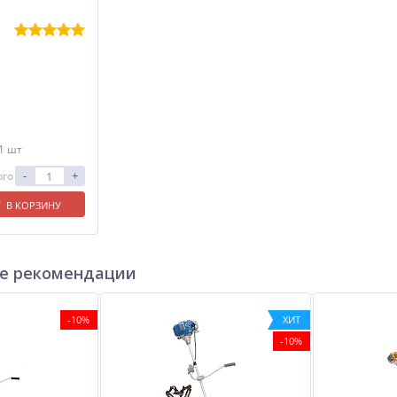
 1 шт
-
+
ого
В КОРЗИНУ
е рекомендации
-10%
ХИТ
-10%