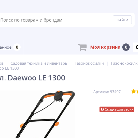
0
Моя корзина
0
анное
ов
Садовая техника и инвентарь
Газонокосилки
Газонокосилк
oo LE 1300
л. Daewoo LE 1300
Артикул: 93407
Скидка для своих