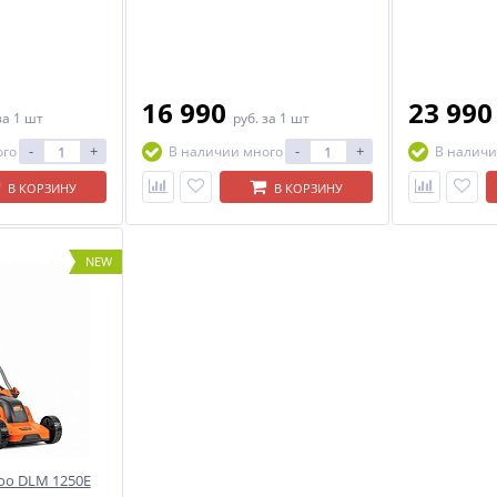
16 990
23 99
за 1 шт
руб.
за 1 шт
-
+
-
+
ого
В наличии много
В наличи
В КОРЗИНУ
В КОРЗИНУ
NEW
woo DLM 1250E