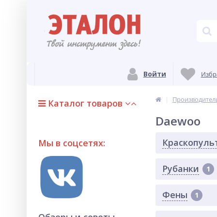
Войти
Избр
Производител
Каталог товаров
Daewoo
Краскопуль
Мы в соцсетях:
Рубанки
1
Фены
1