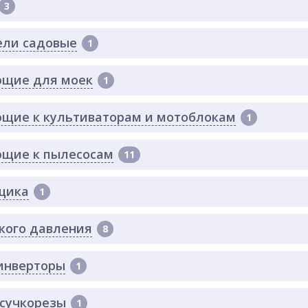
3
ли садовые
1
щие для моек
1
щие к культиваторам и мотоблокам
1
щие к пылесосам
11
щика
1
кого давления
8
инверторы
1
 сучкорезы
1