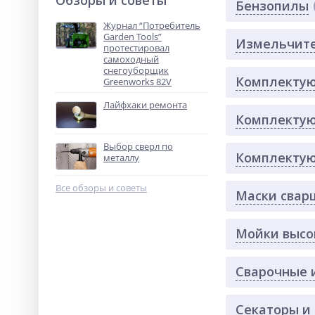
Обзоры и советы
Бензопилы
Журнал “Потребитель
Garden Tools”
Измельчите
протестировал
самоходный
снегоуборщик
Комплектую
Greenworks 82V
Лайфхаки ремонта
Комплектую
Выбор сверл по
Комплектую
металлу
Все обзоры и советы
Маски свар
Мойки высо
Сварочные 
Секаторы и