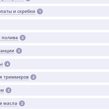
опаты и скребки
1
 полива
3
танции
3
ы
4
я триммеров
2
ам
2
е масла
2