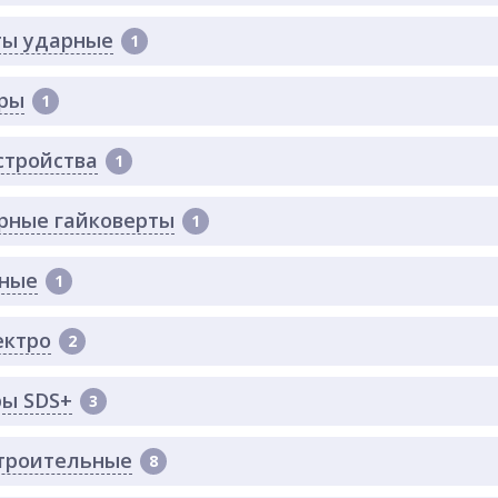
ы ударные
1
ры
1
стройства
1
рные гайковерты
1
ные
1
ектро
2
ы SDS+
3
троительные
8