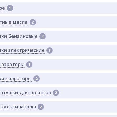
ое
1
тные масла
2
лки бензиновые
4
лки электрические
3
 аэраторы
1
кие аэраторы
2
катушки для шлангов
2
 культиваторы
2