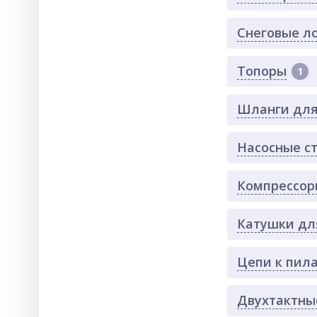
Снеговые л
Топоры
1
Шланги для
Насосные с
Компрессор
Катушки дл
Цепи к пил
Двухтактны