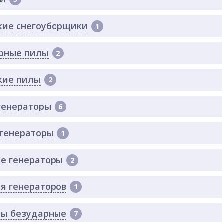
кие снегоуборщики
1
рные пилы
2
кие пилы
2
генераторы
6
генераторы
1
е генераторы
2
я генераторов
1
ы безударные
7