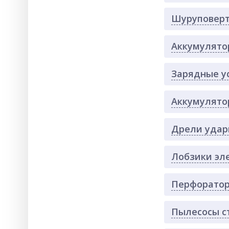
Шуруповерт
Аккумулято
Зарядные у
Аккумулято
Дрели удар
Лобзики эл
Перфоратор
Пылесосы с