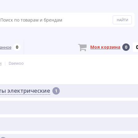
0
Моя корзина
0
анное
и
Daewoo
ты электрические
1