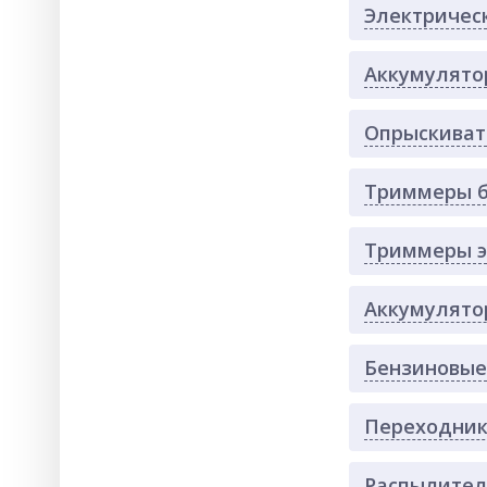
Электричес
Аккумулято
Опрыскиват
Триммеры 
Триммеры э
Аккумулято
Бензиновые
Переходни
Распылите