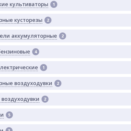
кие культиваторы
1
рные кусторезы
2
ели аккумуляторные
2
бензиновые
4
лектрические
1
рные воздуходувки
2
 воздуходувки
2
ки
5
ли
3