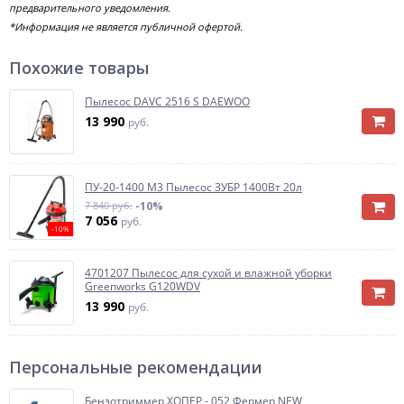
предварительного уведомления.
*Информация не является публичной офертой.
Похожие товары
Пылесос DAVC 2516 S DAEWOO
13 990
руб.
ПУ-20-1400 М3 Пылесос ЗУБР 1400Вт 20л
7 840 руб.
-10%
7 056
руб.
-10%
4701207 Пылесос для сухой и влажной уборки
Greenworks G120WDV
13 990
руб.
Персональные рекомендации
Бензотриммер ХОПЕР - 052 Фермер NEW