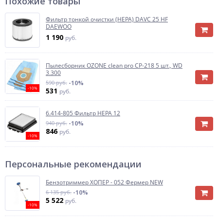
Похожие товары
Фильтр тонкой очистки (HEPA) DAVC 25 HF
DAEWOO
1 190
руб.
Пылесборник OZONE clean pro CP-218 5 шт., WD
3.300
590 руб.
-10%
-10%
531
руб.
6.414-805 Фильтр HEPA 12
940 руб.
-10%
846
руб.
-10%
Персональные рекомендации
Бензотриммер ХОПЕР - 052 Фермер NEW
6 135 руб.
-10%
5 522
руб.
-10%