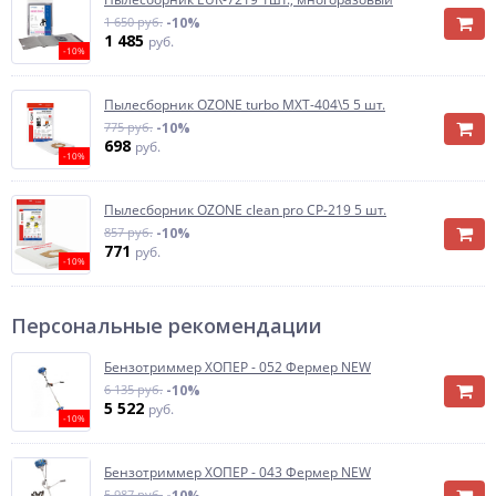
1 650 руб.
-10%
1 485
руб.
-10%
Пылесборник OZONE turbo MXT-404\5 5 шт.
775 руб.
-10%
698
руб.
-10%
Пылесборник OZONE clean pro CP-219 5 шт.
857 руб.
-10%
771
руб.
-10%
Персональные рекомендации
Бензотриммер ХОПЕР - 052 Фермер NEW
6 135 руб.
-10%
5 522
руб.
-10%
Бензотриммер ХОПЕР - 043 Фермер NEW
5 987 руб.
-10%