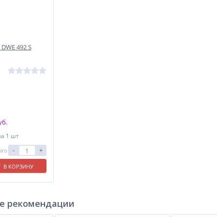
DWE 492 S
уб.
за 1 шт
-
+
ого
В КОРЗИНУ
е рекомендации