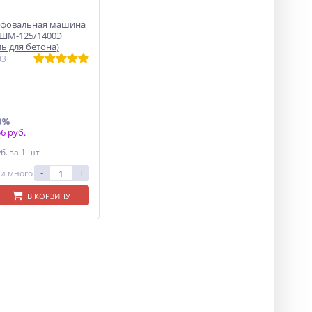
ифовальная машина
УШМ-125/1400Э
ь для бетона)
03
0%
6 руб.
уб.
за 1 шт
-
+
и много
В КОРЗИНУ