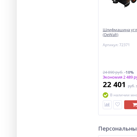
Шлифмашина угл 
(DeWalt)
Артикул: 72371
24 890 руб.
-10%
Экономия 2 489 р
22 401
руб.
В наличии мн
Персональны