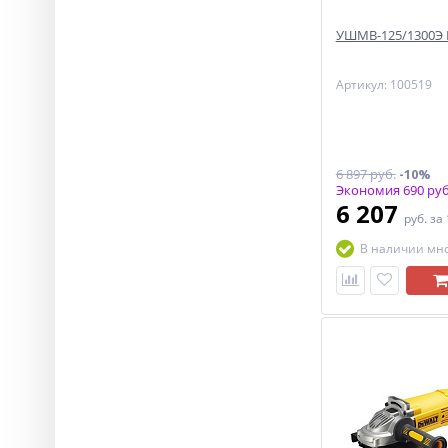
УШМВ-125/1300Э 
Артикул: 100519
6 897 руб.
-10%
Экономия 690 руб
6 207
руб.
за
В наличии мн