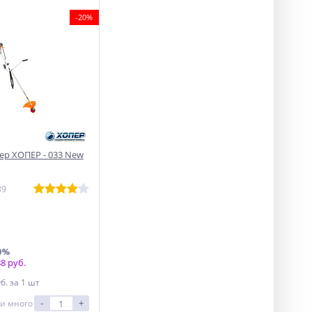
-20%
р ХОПЕР - 033 New
89
0%
8 руб.
уб.
за 1 шт
-
+
и много