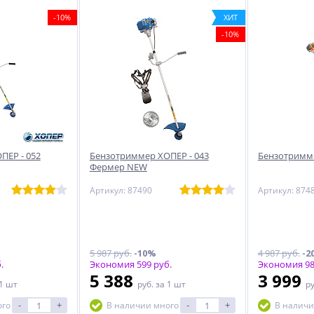
-10%
ХИТ
-10%
ПЕР - 052
Бензотриммер ХОПЕР - 043
Бензотримме
Фермер NEW
Артикул: 87490
Артикул: 874
5 987 руб.
-10%
4 987 руб.
-2
.
Экономия 599 руб.
Экономия 98
5 388
3 999
 1 шт
руб.
за 1 шт
р
-
+
-
+
ого
В наличии много
В наличи