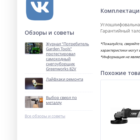
Комплектаци
Углошлифовальная
Гарантийный тало
Обзоры и советы
Журнал “Потребитель
*Пожалуйста, сверяйт
Garden Tools”
характеристики могут 
протестировал
*Информация не являе
самоходный
снегоуборщик
Greenworks 82V
Похожие тов
Лайфхаки ремонта
Выбор сверл по
металлу
Все обзоры и советы