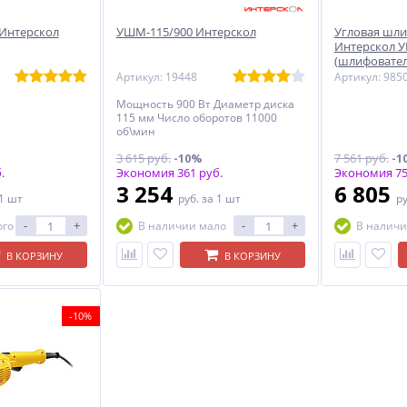
Интерскол
УШМ-115/900 Интерскол
Угловая шл
Интерскол 
(шлифовател
Артикул: 19448
Артикул: 985
Мощность 900 Вт Диаметр диска
115 мм Число оборотов 11000
об\мин
3 615 руб.
-10%
7 561 руб.
-1
.
Экономия 361 руб.
Экономия 75
3 254
6 805
 1 шт
руб.
за 1 шт
р
-
+
-
+
ого
В наличии мало
В наличи
В КОРЗИНУ
В КОРЗИНУ
-10%