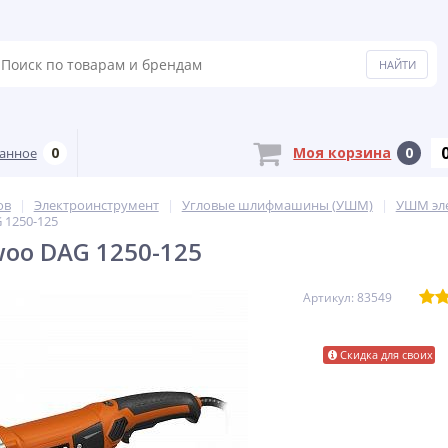
0
Моя корзина
0
анное
ов
Электроинструмент
Угловые шлифмашины (УШМ)
УШМ эл
1250-125
oo DAG 1250-125
Артикул: 83549
Скидка для своих