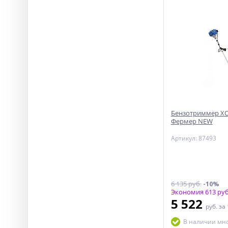
Бензотриммер ХО
Фермер NEW
Артикул: 87493
6 135 руб.
-10%
Экономия 613 руб
5 522
руб.
за
В наличии мн