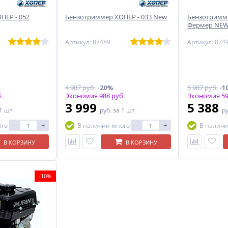
ПЕР - 052
Бензотриммер ХОПЕР - 033 New
Бензотримме
Фермер NE
Артикул: 87489
Артикул: 874
4 987 руб.
-20%
5 987 руб.
-1
.
Экономия 988 руб.
Экономия 59
3 999
5 388
 1 шт
руб.
за 1 шт
р
-
+
-
+
ого
В наличии много
В наличи
В КОРЗИНУ
В КОРЗИНУ
-10%