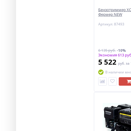
Бензотриммер ХО
Фермер NEW
Артикул: 87493
6 135 руб.
-10%
Экономия 613 руб
5 522
руб.
за
В наличии мн