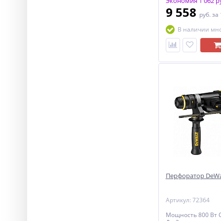
Экономия 1 062 р
9 558
руб.
за
В наличии мн
Перфоратор DeWal
Артикул: 72364
Мощность 800 Вт С