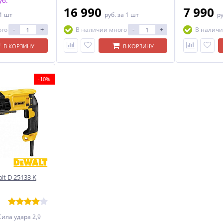
уб.
16 990
7 990
 1 шт
руб.
за 1 шт
р
-
+
-
+
ого
В наличии много
В наличи
В КОРЗИНУ
В КОРЗИНУ
-10%
t D 25133 K
ила удара 2,9