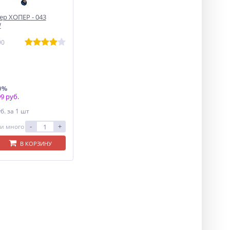
р ХОПЕР - 043
W
90
0%
9 руб.
уб.
за 1 шт
-
+
и много
В КОРЗИНУ