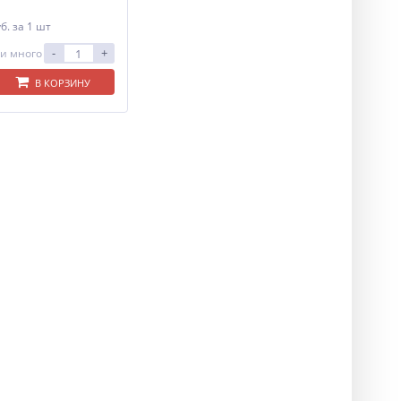
уб.
за 1 шт
-
+
и много
В КОРЗИНУ