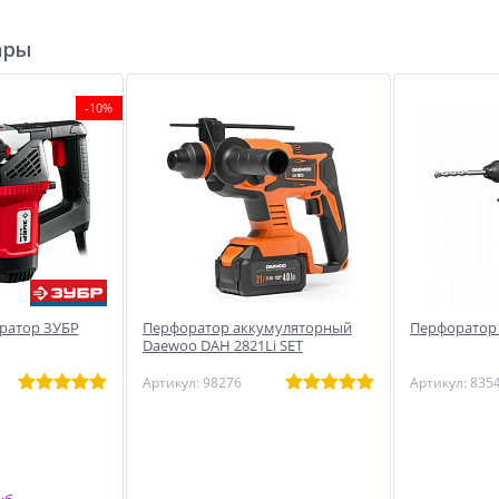
ары
-10%
оратор ЗУБР
Перфоратор аккумуляторный
Перфоратор
Daewoo DAH 2821Li SET
Артикул: 98276
Артикул: 835