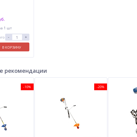
уб.
за 1 шт
-
+
ого
В КОРЗИНУ
е рекомендации
-10%
-20%