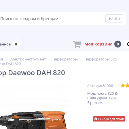
0
Моя корзина
0
анное
ов
Электроинструмент
Перфораторы
Перфораторы SDS+
oo DAH 820
р Daewoo DAH 820
Артикул: 81006
Мощность 820 Вт
Сила удара 3 Дж
3 режима
Скидка для своих