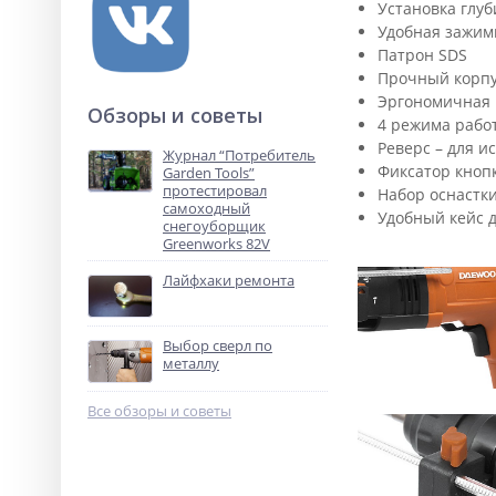
Установка глу
Удобная зажим
Патрон SDS
Прочный корп
Эргономичная 
Обзоры и советы
4 режима работ
Реверс – для и
Журнал “Потребитель
Фиксатор кноп
Garden Tools”
протестировал
Набор оснастки 
самоходный
Удобный кейс д
снегоуборщик
Greenworks 82V
Лайфхаки ремонта
Выбор сверл по
металлу
Все обзоры и советы