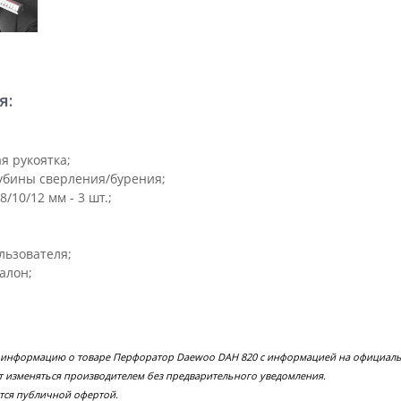
я:
я рукоятка;
убины сверления/бурения;
/10/12 мм - 3 шт.;
льзователя;
алон;
е информацию о товаре Перфоратор Daewoo DAH 820 с информацией на официальн
т изменяться производителем без предварительного уведомления.
тся публичной офертой.