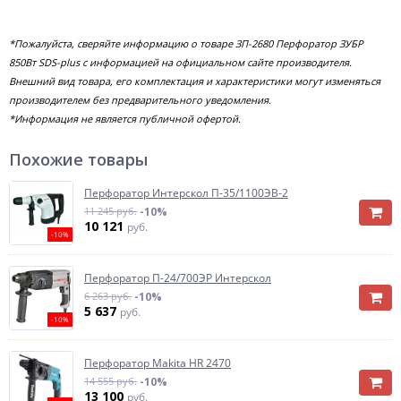
*Пожалуйста, сверяйте информацию о товаре ЗП-2680 Перфоратор ЗУБР
850Вт SDS-plus с информацией на официальном сайте производителя.
Внешний вид товара, его комплектация и характеристики могут изменяться
производителем без предварительного уведомления.
*Информация не является публичной офертой.
Похожие товары
Перфоратор Интерскол П-35/1100ЭВ-2
11 245 руб.
-10%
10 121
руб.
-10%
Перфоратор П-24/700ЭР Интерскол
6 263 руб.
-10%
5 637
руб.
-10%
Перфоратор Makita HR 2470
14 555 руб.
-10%
13 100
руб.