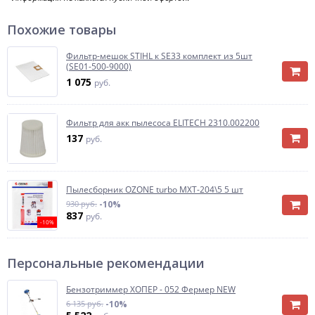
Похожие товары
Фильтр-мешок STIHL к SE33 комплект из 5шт
(SE01-500-9000)
1 075
руб.
Фильтр для акк пылесоса ELITECH 2310.002200
137
руб.
Пылесборник OZONE turbo MXT-204\5 5 шт
930 руб.
-10%
837
руб.
-10%
Персональные рекомендации
Бензотриммер ХОПЕР - 052 Фермер NEW
6 135 руб.
-10%