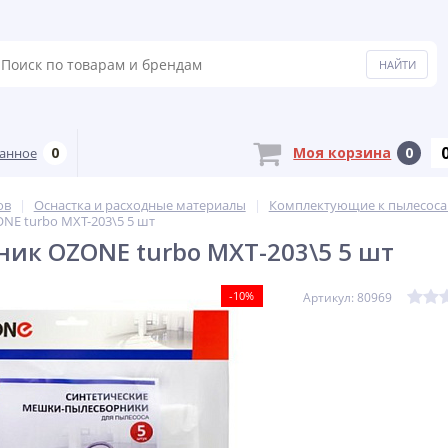
0
Моя корзина
0
анное
ов
Оснастка и расходные материалы
Комплектующие к пылесос
NE turbo MXT-203\5 5 шт
ик OZONE turbo MXT-203\5 5 шт
-10%
Артикул: 80969