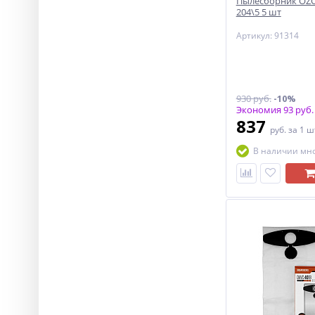
Пылесборник OZO
204\5 5 шт
Артикул: 91314
930 руб.
-10%
Экономия 93 руб.
837
руб.
за 1 ш
В наличии мн