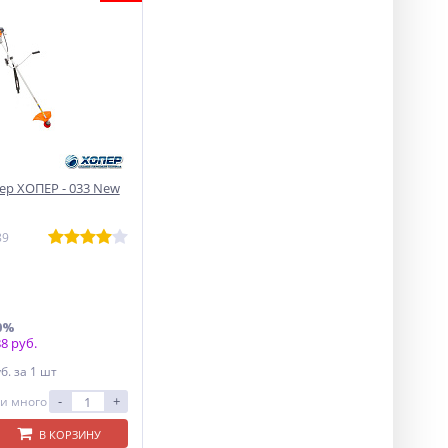
р ХОПЕР - 033 New
89
0%
8 руб.
уб.
за 1 шт
-
+
и много
В КОРЗИНУ