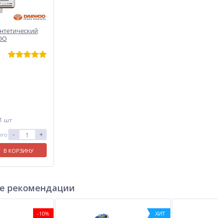
нтетический
OO
 1 шт
-
+
ого
В КОРЗИНУ
е рекомендации
-10%
ХИТ