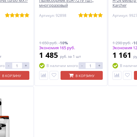
NE turbo MXT-
Пылесборник EUR-7219 1шт.,
H-24 Фильтр
многоразовый
Karcher
Артикул: 92898
Артикул: 992
1 650 руб.
-10%
1 290 руб.
-1
Экономия 165 руб.
Экономия 12
1 485
1 161
т
руб.
за 1 шт
р
-
+
-
+
ого
В наличии много
В наличи
В КОРЗИНУ
В КОРЗИНУ