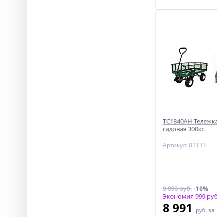
ТС1840АН Тележка
садовая 300кг.
Артикул: 82133
9 990 руб.
-10%
Экономия 999 руб
8 991
руб.
за