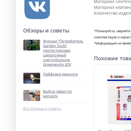
Материал синтет
Материал клапана
Количество издел
Обзоры и советы
*Пожалуйста, сверяйте
комплектация и характ
Журнал “Потребитель
*Информация не являе
Garden Tools”
протестировал
самоходный
Похожие тов
снегоуборщик
Greenworks 82V
Лайфхаки ремонта
Выбор сверл по
металлу
Все обзоры и советы