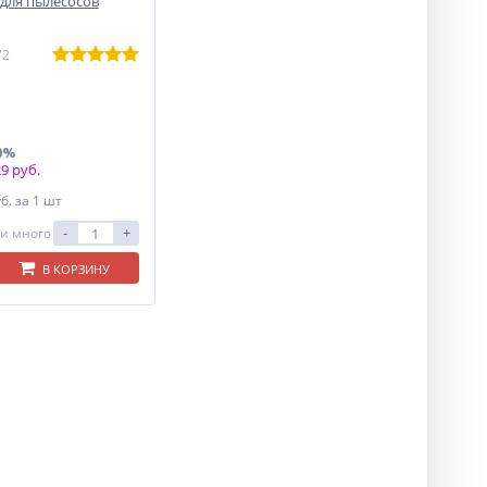
 для пылесосов
72
0%
9 руб.
уб.
за 1 шт
-
+
и много
В КОРЗИНУ