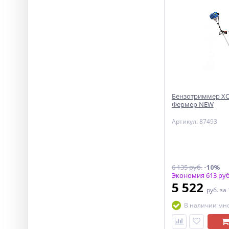
Бензотриммер ХО
Фермер NEW
Артикул: 87493
6 135 руб.
-10%
Экономия 613 руб
5 522
руб.
за
В наличии мн