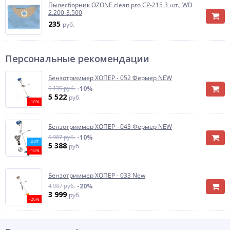
Пылесборник OZONE clean pro CP-215 3 шт., WD
2.200-3.500
235
руб.
Персональные рекомендации
Бензотриммер ХОПЕР - 052 Фермер NEW
6 135 руб.
-10%
5 522
руб.
-10%
Бензотриммер ХОПЕР - 043 Фермер NEW
5 987 руб.
-10%
ХИТ
5 388
руб.
-10%
Бензотриммер ХОПЕР - 033 New
4 987 руб.
-20%
3 999
руб.
-20%