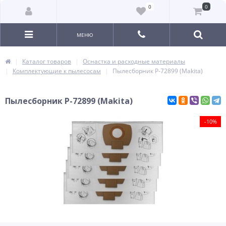
0
0
МЕНЮ
Каталог товаров
Оснастка и расходные материалы
Комплектующие к пылесосам
Пылесборник P-72899 (Makita)
Пылесборник P-72899 (Makita)
-10%