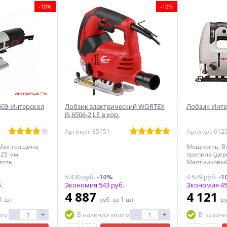
-10%
-10%
50Э Интерскол
Лобзик электрический WORTEX
Лобзик Инте
JS 6506-2 LE в кор.
Артикул: 85151
Артикул: 612
Мах толщина
Мощность, В
125 мм
пропила (дер
есть
Маятниковый
5 430 руб.
-10%
4 579 руб.
-1
.
Экономия 543 руб.
Экономия 45
4 887
4 121
 1 шт
руб.
за 1 шт
р
-
+
-
+
ого
В наличии много
В наличи