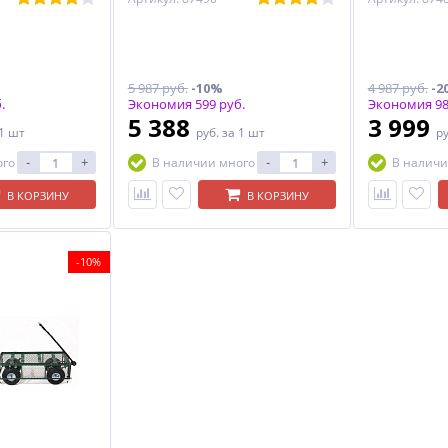
5 987 руб.
-10%
4 987 руб.
-2
.
Экономия 599 руб.
Экономия 98
5 388
3 999
 1 шт
руб.
за 1 шт
р
-
+
-
+
ого
В наличии много
В наличи
В КОРЗИНУ
В КОРЗИНУ
-10%