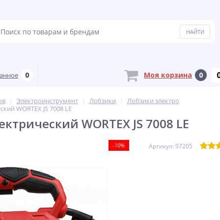
0
Моя корзина
0
анное
ов
Электроинструмент
Лобзики
Лобзики электро
ский WORTEX JS 7008 LE
ектрический WORTEX JS 7008 LE
-10%
Артикул: 97205