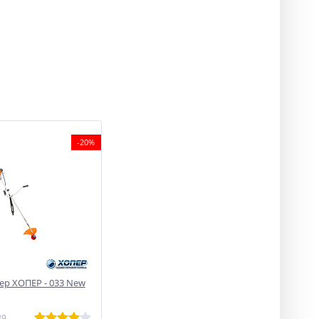
-20%
р ХОПЕР - 033 New
89