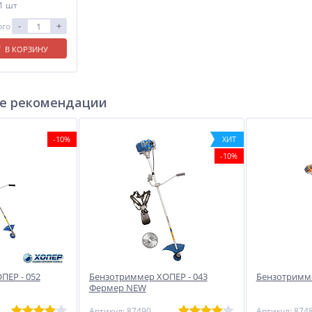
 1 шт
-
+
ого
В КОРЗИНУ
е рекомендации
-10%
ХИТ
-10%
ПЕР - 052
Бензотриммер ХОПЕР - 043
Бензотримме
Фермер NEW
Артикул: 87490
Артикул: 874