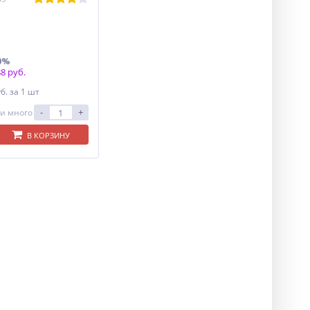
0%
8 руб.
уб.
за 1 шт
-
+
и много
В КОРЗИНУ