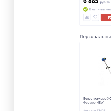
6 885
руб.
за
В наличии мн
Персональны
Бензотриммер ХО
Фермер NEW
Артикул: 87493