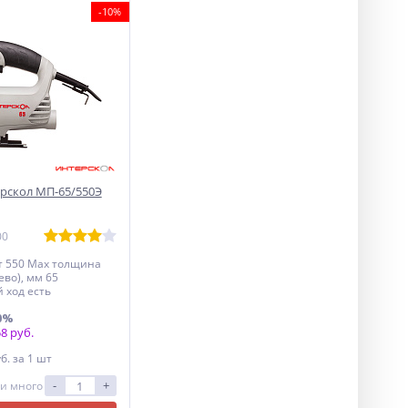
-10%
рскол МП-65/550Э
00
т 550 Мах толщина
ево), мм 65
 ход есть
0%
8 руб.
уб.
за 1 шт
-
+
и много