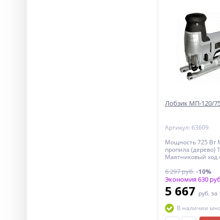
Лобзик МП-120/7
Артикул: 63609
Мощность 725 Вт 
пропила (дерево) 
Маятниковый ход 
6 297 руб.
-10%
Экономия 630 руб
5 667
руб.
за
В наличии мн