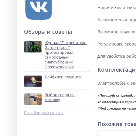
Наличие маятнико
Алюминиевая подо
Обзоры и советы
Возможно подключ
Журнал “Потребитель
Регулировка скор
Garden Tools”
протестировал
Для удобства рабо
самоходный
снегоуборщик
Greenworks 82V
Комплектаци
Лайфхаки ремонта
Электролобзик, Ин
Выбор сверл по
*Пожалуйста, сверяйте
металлу
комплектация и характ
*Информация не являе
Все обзоры и советы
Похожие тов