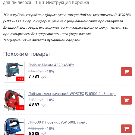
для пылесоса - 1 шт Инструкция Коробка
*Пожалуйста, сверяйте информацию о товаре Лобзик электрический WORTEX
JS 8008-1 LE в кор. с информацией на официальном сайте производителя.
Внешний вид товара, его комплектация и характеристики могут изменяться
производителем без предварительного уведомления.
*Информация не является публичной офертой.
Похожие товары
Лобзик Makita 4329 450Вт
8 645 руб.
-10%
7 781
руб.
-10%
Лобзик электрический WORTEX JS 6506-2 LE в кор.
5 430 руб.
-10%
4 887
руб.
-10%
ЛП-500 К Лобзик ЗУБР 500Вт кейс
7 650 руб.
-10%
6 885
руб.