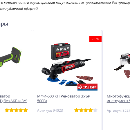
го комплектация и характеристики могут изменяться производителем без предва
тся публичной офертой.
ары
-10%
оватор
МФИ-500 КН Реноватор ЗУБР
Многофунк
 (без АКБ и ЗУ)
500Вт
инструмент
Артикул: 94023
Артикул: 852