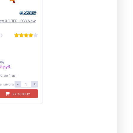
р ХОПЕР - 033 New
89
0%
8 руб.
уб.
за 1 шт
-
+
и много
В КОРЗИНУ