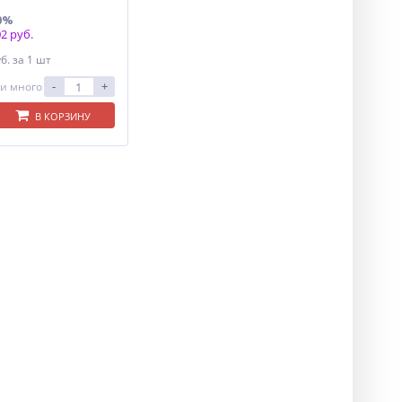
0%
2 руб.
уб.
за 1 шт
-
+
и много
В КОРЗИНУ