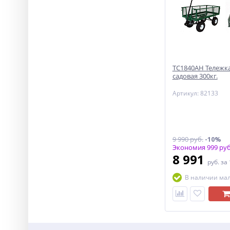
ТС1840АН Тележка
садовая 300кг.
Артикул: 82133
9 990 руб.
-10%
Экономия 999 руб
8 991
руб.
за
В наличии ма