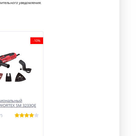
рительного уведомления.
-10%
циональный
 WORTEX SM 3233QE
75