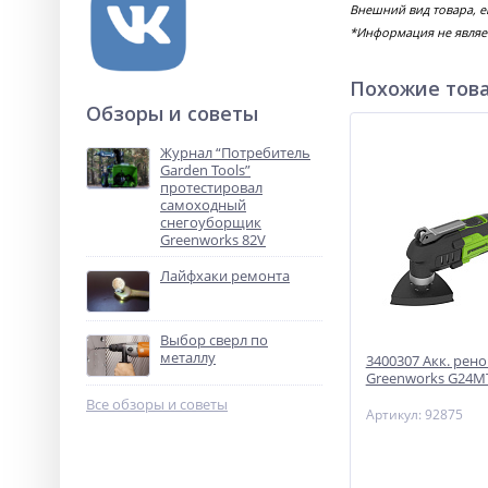
Внешний вид товара, е
*Информация не являе
Похожие тов
Обзоры и советы
Журнал “Потребитель
Garden Tools”
протестировал
самоходный
снегоуборщик
Greenworks 82V
Лайфхаки ремонта
Выбор сверл по
металлу
3400307 Акк. рен
Greenworks G24MT
Все обзоры и советы
Артикул: 92875