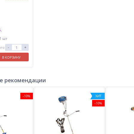
.
 1 шт
-
+
ого
В КОРЗИНУ
е рекомендации
-10%
ХИТ
-10%