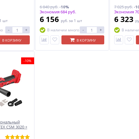
6 840 руб.
-10%
7 025 руб.
-1
Экономия 684 руб.
Экономия 70
6 156
6 323
 1 шт
руб.
за 1 шт
р
-
+
-
+
ло
В наличии много
В наличи
В КОРЗИНУ
В КОРЗИНУ
-10%
иональный
EX СSM 3020 +