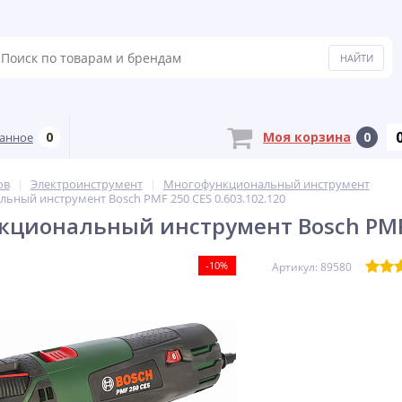
0
Моя корзина
0
анное
ов
Электроинструмент
Многофункциональный инструмент
ный инструмент Bosch PMF 250 CES 0.603.102.120
циональный инструмент Bosch PMF 2
-10%
Артикул: 89580