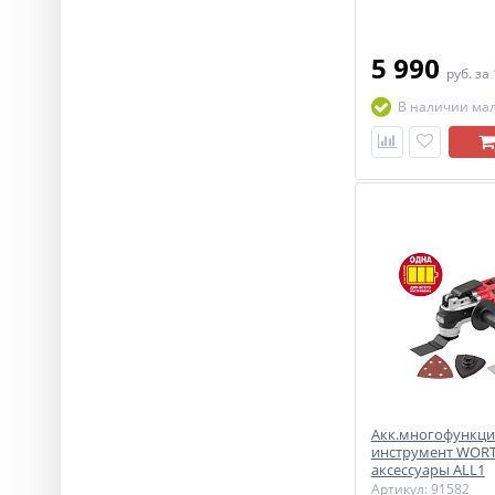
5 990
руб.
за
В наличии ма
Акк.многофункц
инструмент WORT
аксессуары ALL1
Артикул: 91582