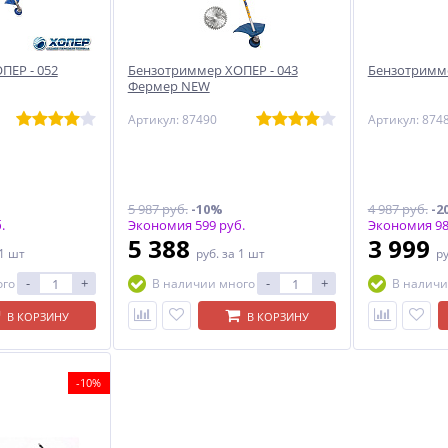
ПЕР - 052
Бензотриммер ХОПЕР - 043
Бензотримме
Фермер NEW
Артикул: 87490
Артикул: 874
5 987 руб.
-10%
4 987 руб.
-2
.
Экономия 599 руб.
Экономия 98
5 388
3 999
 1 шт
руб.
за 1 шт
р
-
+
-
+
ого
В наличии много
В наличи
В КОРЗИНУ
В КОРЗИНУ
-10%