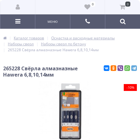
0
0
МЕНЮ
Каталог товаров
Оснастка и расходные материалы
Наборы сверл
Наборы сверл по бетону
265228 Свёрла алмазназные Hawera 6,8,10,14мм
265228 Свёрла алмазназные
Hawera 6,8,10,14мм
-10%