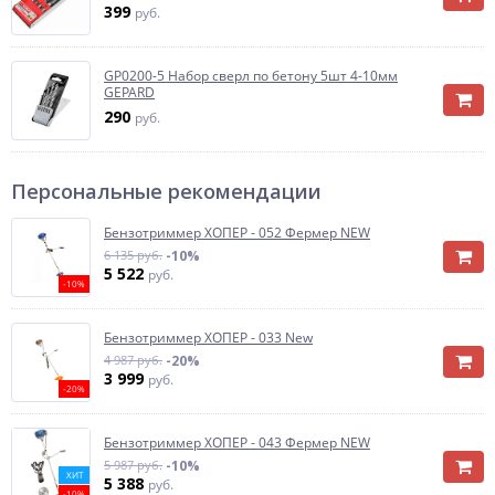
399
руб.
GP0200-5 Набор сверл по бетону 5шт 4-10мм
GEPARD
290
руб.
Персональные рекомендации
Бензотриммер ХОПЕР - 052 Фермер NEW
6 135 руб.
-10%
5 522
руб.
-10%
Бензотриммер ХОПЕР - 033 New
4 987 руб.
-20%
3 999
руб.
-20%
Бензотриммер ХОПЕР - 043 Фермер NEW
5 987 руб.
-10%
ХИТ
5 388
руб.
-10%