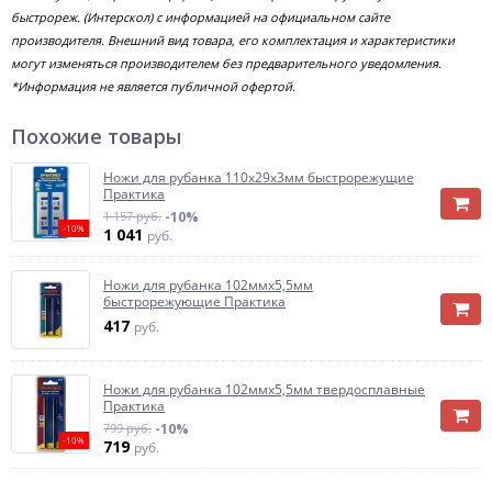
быстрореж. (Интерскол) с информацией на официальном сайте
производителя. Внешний вид товара, его комплектация и характеристики
могут изменяться производителем без предварительного уведомления.
*Информация не является публичной офертой.
Похожие товары
Ножи для рубанка 110х29х3мм быстрорежущие
Практика
1 157 руб.
-10%
-10%
1 041
руб.
Ножи для рубанка 102ммх5,5мм
быстрорежующие Практика
417
руб.
Ножи для рубанка 102ммх5,5мм твердосплавные
Практика
799 руб.
-10%
-10%
719
руб.