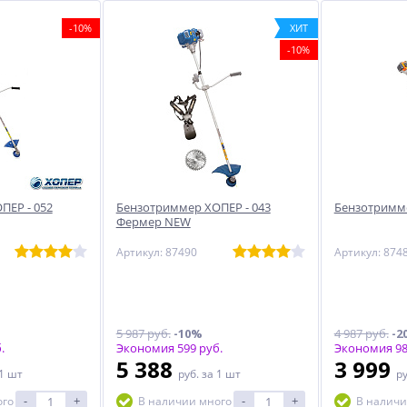
-10%
ХИТ
-10%
ПЕР - 052
Бензотриммер ХОПЕР - 043
Бензотримме
Фермер NEW
Артикул: 87490
Артикул: 874
5 987 руб.
-10%
4 987 руб.
-2
.
Экономия 599 руб.
Экономия 98
5 388
3 999
 1 шт
руб.
за 1 шт
р
-
+
-
+
ого
В наличии много
В наличи