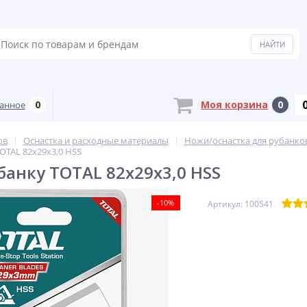
0
Моя корзина
0
анное
ов
Оснастка и расходные материалы
Ножи/оснастка для рубанко
OTAL 82х29х3,0 HSS
банку TOTAL 82х29х3,0 HSS
-10%
Артикул: 100541