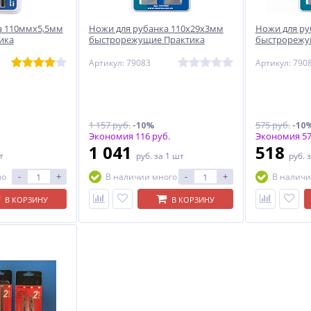
а 110ммх5,5мм
Ножи для рубанка 110х29х3мм
Ножи для ру
ика
быстрорежущие Практика
быстрорежу
Артикул: 79083
Артикул: 790
1 157 руб.
-10%
575 руб.
-10
Экономия 116 руб.
Экономия 57
1 041
518
т
руб.
за 1 шт
руб.
з
-
+
-
+
ло
В наличии много
В наличи
В КОРЗИНУ
В КОРЗИНУ