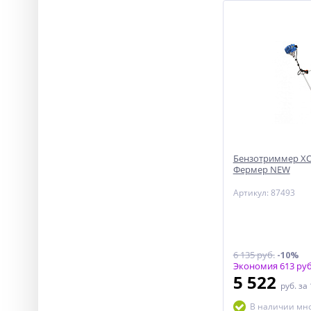
Бензотриммер ХО
Фермер NEW
Артикул: 87493
6 135 руб.
-10%
Экономия 613 руб
5 522
руб.
за
В наличии мн