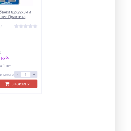
банка 82х29х3мм
щие Практика
84
%
 руб.
а 1 шт
-
+
и много
В КОРЗИНУ