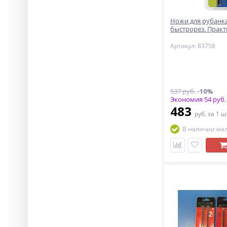
Ножи для рубанк
быстрорез. Практ
Артикул: 83758
537 руб.
-10%
Экономия 54 руб.
483
руб.
за 1 ш
В наличии ма