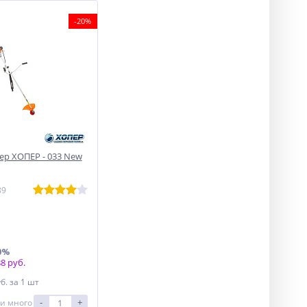
-20%
р ХОПЕР - 033 New
89
0%
8 руб.
уб.
за 1 шт
-
+
и много