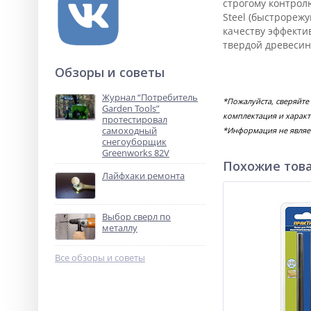
строгому контролю
Steel (быстрорежу
качеству эффектив
твердой древесин
Обзоры и советы
Журнал “Потребитель
*Пожалуйста, сверяйте
Garden Tools”
комплектация и характ
протестировал
самоходный
*Информация не являе
снегоуборщик
Greenworks 82V
Похожие тов
Лайфхаки ремонта
Выбор сверл по
металлу
Все обзоры и советы