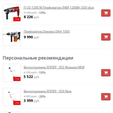
П-32-1200 М Перфоратор ЗУБР 1200Вт SDS-plus
9 140 руб.
-10%
8 226
руб.
-10%
Перфоратор Daewoo DAH 1050
9 990
руб.
Персональные рекомендации
Бензотриммер ХОПЕР - 052 Фермер NEW
6 135 руб.
-10%
5 522
руб.
-10%
Бензотриммер ХОПЕР - 033 New
4 987 руб.
-20%
3 999
руб.
-20%