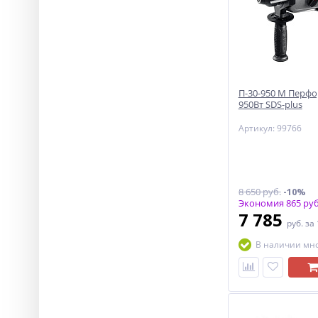
П-30-950 М Перф
950Вт SDS-plus
Артикул: 99766
8 650 руб.
-10%
Экономия 865 руб
7 785
руб.
за
В наличии мн