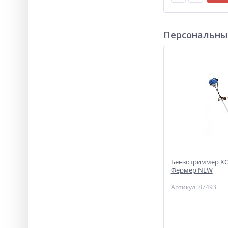
Персональны
Бензотриммер ХО
Фермер NEW
Артикул: 87493