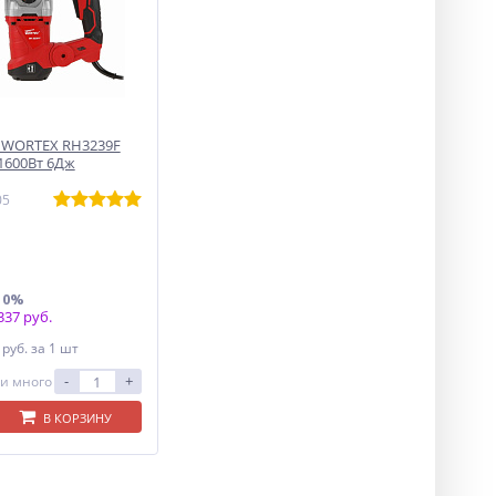
 WORTEX RH3239F
 1600Вт 6Дж
05
10%
37 руб.
3
руб.
за 1 шт
-
+
и много
В КОРЗИНУ