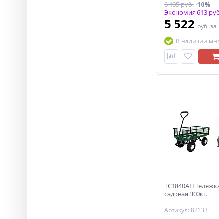
6 135 руб.
-10%
Экономия 613 руб
5 522
руб.
за
В наличии мн
ТС1840АН Тележка
садовая 300кг.
Артикул: 82133