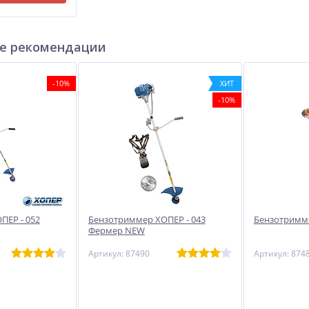
е рекомендации
-10%
ХИТ
-10%
ПЕР - 052
Бензотриммер ХОПЕР - 043
Бензотримме
Фермер NEW
Артикул: 87490
Артикул: 874