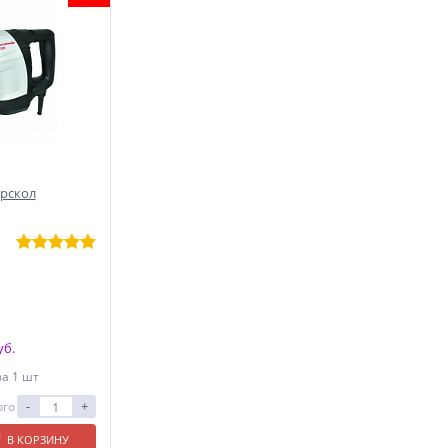
рскол
уб.
за 1 шт
-
+
ого
В КОРЗИНУ