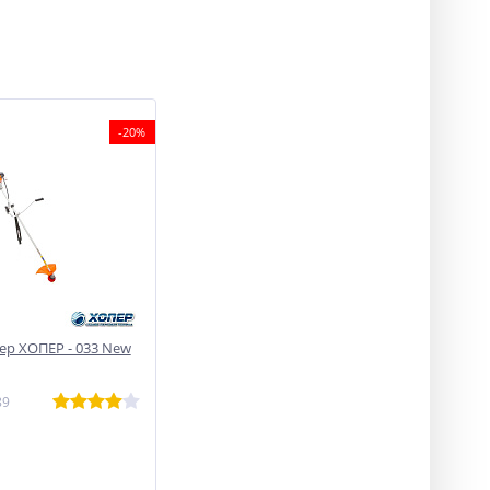
-20%
р ХОПЕР - 033 New
89