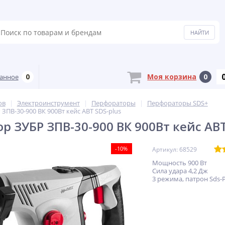
0
Моя корзина
0
анное
ов
Электроинструмент
Перфораторы
Перфораторы SDS+
ЗПВ-30-900 ВК 900Вт кейс АВТ SDS-plus
р ЗУБР ЗПВ-30-900 ВК 900Вт кейс АВТ
-10%
Артикул: 68529
Мощность 900 Вт
Сила удара 4,2 Дж
3 режима, патрон Sds-P