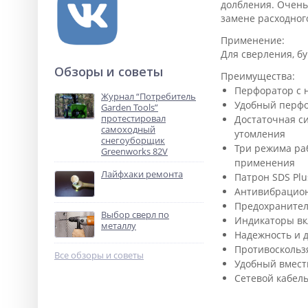
долбления. Очень
замене расходног
Применение:
Для сверления, б
Обзоры и советы
Преимущества:
Перфоратор с 
Журнал “Потребитель
Удобный перфо
Garden Tools”
протестировал
Достаточная си
самоходный
утомления
снегоуборщик
Три режима раб
Greenworks 82V
применения
Лайфхаки ремонта
Патрон SDS Plu
Антивибрацион
Предохранител
Выбор сверл по
Индикаторы вк
металлу
Надежность и 
Противоскольз
Все обзоры и советы
Удобный вмест
Сетевой кабель