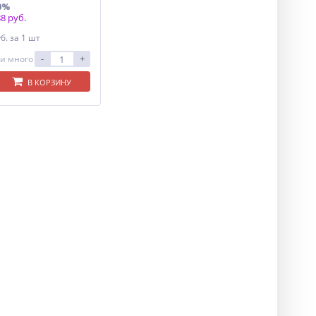
0%
8 руб.
уб.
за 1 шт
-
+
и много
В КОРЗИНУ