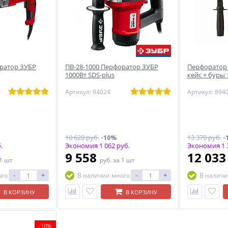
оратор ЗУБР
ПВ-28-1000 Перфоратор ЗУБР
Перфоратор
1000Вт SDS-plus
кейс + буры
Артикул: 94024
Артикул: 894
10 620 руб.
-10%
13 370 руб.
-
.
Экономия 1 062 руб.
Экономия 1 3
9 558
12 03
 1 шт
руб.
за 1 шт
-
+
-
+
ого
В наличии много
В наличи
В КОРЗИНУ
В КОРЗИНУ
-10%