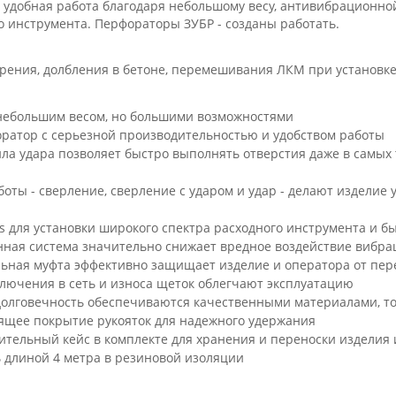
 удобная работа благодаря небольшому весу, антивибрационно
о инструмента. Перфораторы ЗУБР - созданы работать.
урения, долбления в бетоне, перемешивания ЛКМ при установке
небольшим весом, но большими возможностями
ратор с серьезной производительностью и удобством работы
ла удара позволяет быстро выполнять отверстия даже в самых 
оты - сверление, сверление с ударом и удар - делают издели
s для установки широкого спектра расходного инструмента и б
ная система значительно снижает вредное воздействие вибра
ьная муфта эффективно защищает изделие и оператора от пер
лючения в сеть и износа щеток облегчают эксплуатацию
долговечность обеспечиваются качественными материалами, т
ящее покрытие рукояток для надежного удержания
ительный кейс в комплекте для хранения и переноски изделия 
 длиной 4 метра в резиновой изоляции