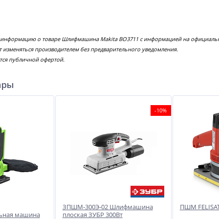
е информацию о товаре Шлифмашина Makita BO3711 с информацией на официально
т изменяться производителем без предварительного уведомления.
тся публичной офертой.
ары
-10%
ЗПШМ-300Э-02 Шлифмашина
ПШМ FELISAT
ьная машина
плоская ЗУБР 300Вт