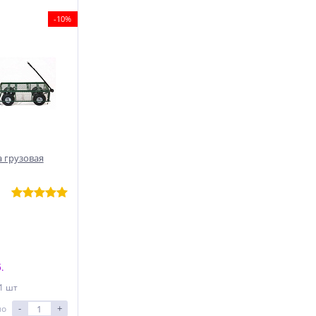
-10%
 грузовая
.
 1 шт
-
+
ло