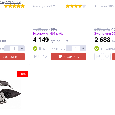
14 (без АКБ и
Артикул: 72271
Артикул: 906
4 610 руб.
-10%
2 987 руб.
-1
Экономия 461 руб.
Экономия 29
4 149
2 688
 1 шт
руб.
за 1 шт
р
-
+
-
+
ого
В наличии много
В наличи
В КОРЗИНУ
В КОРЗИНУ
-10%