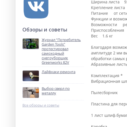
Ширина листа 9
Крепление лист
Питание от сет
Функции и возмо
Возможности рег
Обзоры и советы
Приспособления 
Вес 1.6 кг
Журнал “Потребитель
Garden Tools”
Благодаря возмож
протестировал
амплитуде 2 мм в
самоходный
снегоуборщик
обработки самых 
Greenworks 82V
Абразивные листы
Лайфхаки ремонта
Комплектация *
Вибрационная ш
Выбор сверл по
Пылесборник
металлу
Пластина для пе
Все обзоры и советы
1 лист шлиф.бума
Коробка.