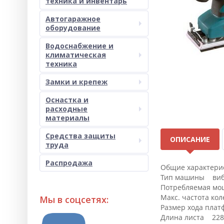
техника и инвентарь
Автогаражное
оборудование
Водоснабжение и
климатическая
техника
Замки и крепеж
Оснастка и
расходные
материалы
Средства защиты
ОПИСАНИЕ
труда
Распродажа
Общие характери
Тип машины виб
Потребляемая мо
Макс. частота ко
Мы в соцсетях:
Размер хода пла
Длина листа 228