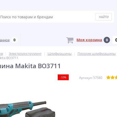
0
Моя корзина
0
анное
ов
Электроинструмент
Шлифмашины
Плоские шлифмашины
ita BO3711
на Makita BO3711
-10%
Артикул: 57580