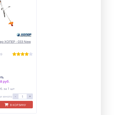
р ХОПЕР - 033 New
89
0%
8 руб.
уб.
за 1 шт
-
+
и много
В КОРЗИНУ