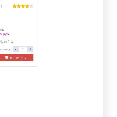
51
0%
9 руб.
уб.
за 1 шт
-
+
и много
В КОРЗИНУ