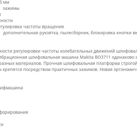
3 мм
а зажимы
и
жности
улировка частоты вращения
дополнительная рукоятка, пылесборник, блокировка кнопки в
ности регулировки частоты колебательных движений шлифовал
ибрационная шлифовальная машина Makita BO3711 одинаково э
разных материалов. Прочная шлифовальная платформа строгой
 крепятся посредством практичных зажимов. Новая эргономична
лифмашина
рфорирования
ги