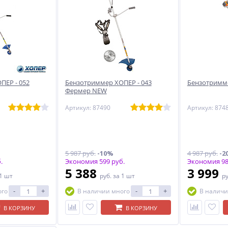
ПЕР - 052
Бензотриммер ХОПЕР - 043
Бензотримме
Фермер NEW
Артикул: 87490
Артикул: 874
5 987 руб.
-10%
4 987 руб.
-2
.
Экономия 599 руб.
Экономия 98
5 388
3 999
 1 шт
руб.
за 1 шт
р
-
+
-
+
ого
В наличии много
В наличи
В КОРЗИНУ
В КОРЗИНУ