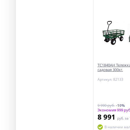
ТС1840АН Тележка
садовая 300кг.
Артикул: 82133
9 990 руб.
-10%
Экономия 999 руб
8 991
руб.
за
В наличии ма