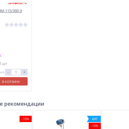
-115/300 Э
.
 1 шт
-
+
ого
В КОРЗИНУ
е рекомендации
-10%
ХИТ
-10%