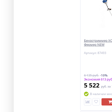
Бензотриммер ХО
Фермер NEW
Артикул: 87493
6 135 руб.
-10%
Экономия 613 руб
5 522
руб.
за
В наличии мн