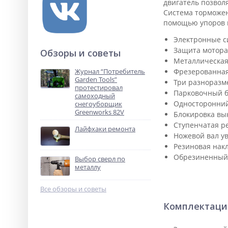
двигатель позвол
Система торможен
помощью упоров и
Электронные с
Защита мотора 
Обзоры и советы
Металлическая
Журнал “Потребитель
Фрезерованная
Garden Tools”
Три разноразме
протестировал
Парковочный б
самоходный
Односторонний
снегоуборщик
Greenworks 82V
Блокировка вы
Ступенчатая р
Лайфхаки ремонта
Ножевой вал у
Резиновая накл
Обрезиненный 
Выбор сверл по
металлу
Все обзоры и советы
Комплектаци