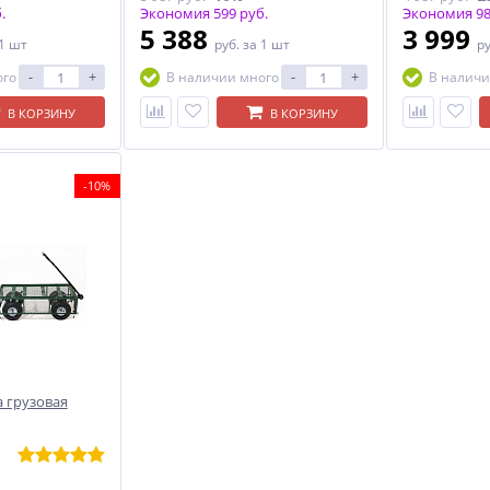
.
Экономия 599 руб.
Экономия 98
5 388
3 999
 1 шт
руб.
за 1 шт
р
-
+
-
+
ого
В наличии много
В наличи
В КОРЗИНУ
В КОРЗИНУ
-10%
 грузовая