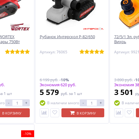
 WORTEX
Рубанок Интерскол Р-82/650
72/5/1 Эл. р
уары 750Вт
Вихрь
Артикул: 76065
Артикул: 992
6 199 руб.
-10%
3 890 руб.
-1
уб.
Экономия 620 руб.
Экономия 38
5 579
3 501
за 1 шт
руб.
за 1 шт
р
-
+
-
+
ого
В наличии много
В наличи
В КОРЗИНУ
В КОРЗИНУ
-10%