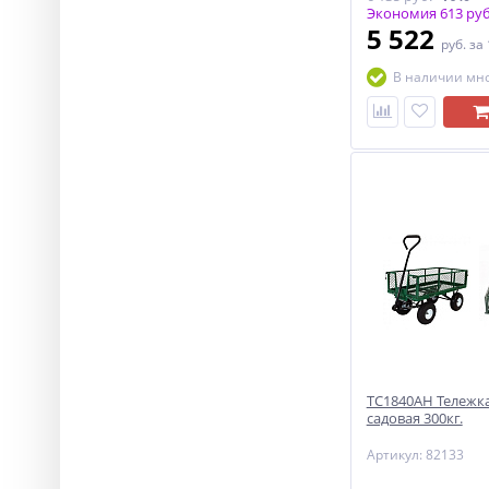
Экономия 613 руб
5 522
руб.
за
В наличии мн
ТС1840АН Тележка
садовая 300кг.
Артикул: 82133