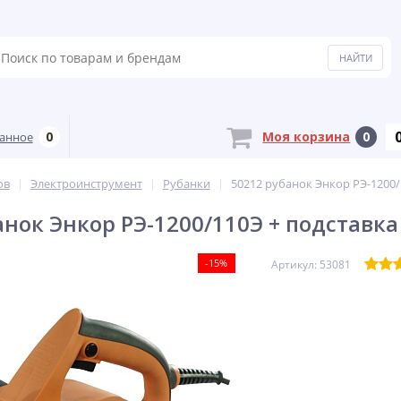
0
Моя корзина
0
анное
ов
Электроинструмент
Рубанки
50212 рубанок Энкор РЭ-1200/
анок Энкор РЭ-1200/110Э + подставка
-15%
Артикул: 53081