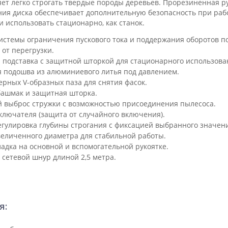
яет легко строгать твердые породы деревьев. Прорезиненная р
ия диска обеспечивает дополнительную безопасность при рабо
 использовать стационарно, как станок.
истемы ограничения пускового тока и поддержания оборотов по
от перегрузки.
 подставка с защитной шторкой для стационарного использова
 подошва из алюминиевого литья под давлением.
рных V-образных паза для снятия фасок.
ашмак и защитная шторка.
 выброс стружки с возможностью присоединения пылесоса.
ключателя (защита от случайного включения).
егулировка глубины строгания с фиксацией выбранного значен
величенного диаметра для стабильной работы.
адка на основной и вспомогательной рукоятке.
сетевой шнур длиной 2,5 метра.
я: