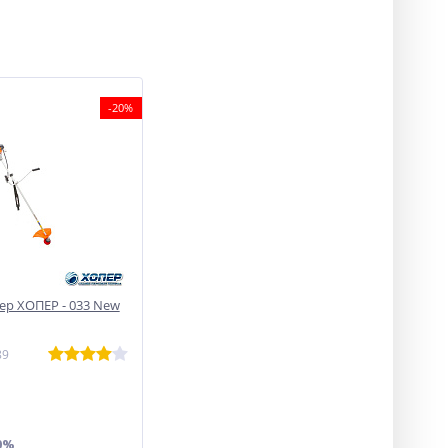
-20%
р ХОПЕР - 033 New
89
0%