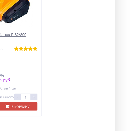
убанок Р-82/800
18
0%
9 руб.
уб.
за 1 шт
-
+
и много
В КОРЗИНУ