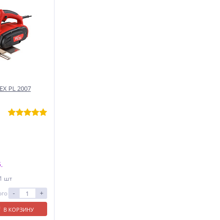
X PL 2007
.
 1 шт
-
+
ого
В КОРЗИНУ