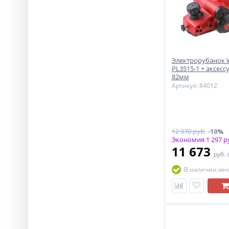
Электрорубанок
PL3515-1 + аксесс
82мм
Артикул: 84012
12 970 руб.
-10%
Экономия 1 297 р
11 673
руб.
В наличии мн