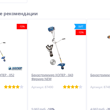
е рекомендации
-10%
ХИТ
-10%
ПЕР - 052
Бензотриммер ХОПЕР - 043
Бензотримме
Фермер NEW
Артикул: 87490
Артикул: 874
5 987 руб.
-10%
4 987 руб.
-2