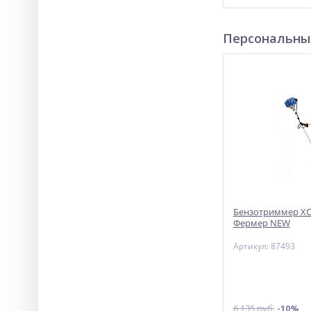
Персональны
Бензотриммер ХО
Фермер NEW
Артикул: 87493
6 135 руб.
-10%