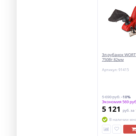
Эл.рубанок WORTE
750Вт 82мм
Артикул: 91415
5 690 руб.
-10%
Экономия 569 руб
5 121
руб.
за
В наличии мн