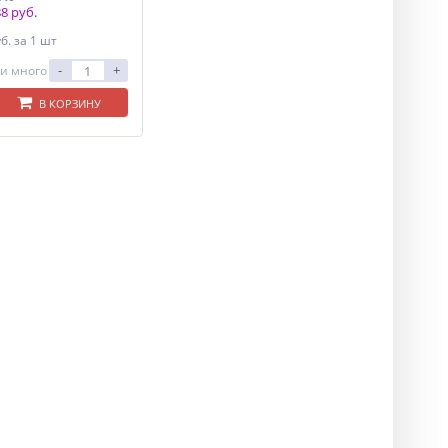
8 руб.
уб.
за 1 шт
-
+
и много
В КОРЗИНУ