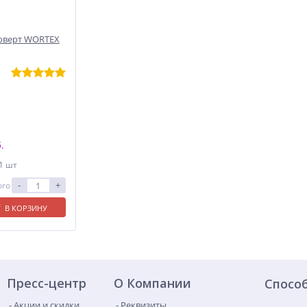
оверт WORTEX
.
 1 шт
-
+
ого
В КОРЗИНУ
Пресс-центр
О Компании
Спосо
Акции и скидки
Реквизиты