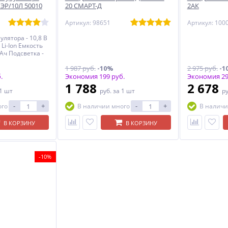
 ЭР/10Л 50010
20 СМАРТ-Д
2АК
Артикул: 98651
Артикул: 100
лятора - 10,8 В
 Li-Ion Емкость
 Ач Подсветка -
1 987 руб.
-10%
2 975 руб.
-1
.
Экономия 199 руб.
Экономия 29
1 788
2 678
 1 шт
руб.
за 1 шт
р
-
+
-
+
ого
В наличии много
В наличи
В КОРЗИНУ
В КОРЗИНУ
-10%