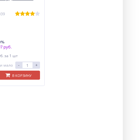
039
0%
7 руб.
уб.
за 1 шт
-
+
и мало
В КОРЗИНУ