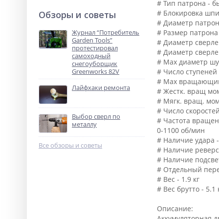
# Тип патрона - 
# Блокировка шпи
Обзоры и советы
# Диаметр патрон
Журнал “Потребитель
# Размер патрона 
Garden Tools”
# Диаметр сверлен
протестировал
# Диаметр сверлен
самоходный
# Мах диаметр шу
снегоуборщик
Greenworks 82V
# Число ступеней
# Мах вращающий
Лайфхаки ремонта
# Жестк. вращ мом
# Мягк. вращ. мом
# Число скоростей
Выбор сверл по
# Частота вращени
металлу
0-1100 об/мин
# Наличие удара -
Все обзоры и советы
# Наличие реверса
# Наличие подсвет
# Отдельный пере
# Вес - 1.9 кг
# Вес брутто - 5.1 
Описание:
Аккумуляторная д