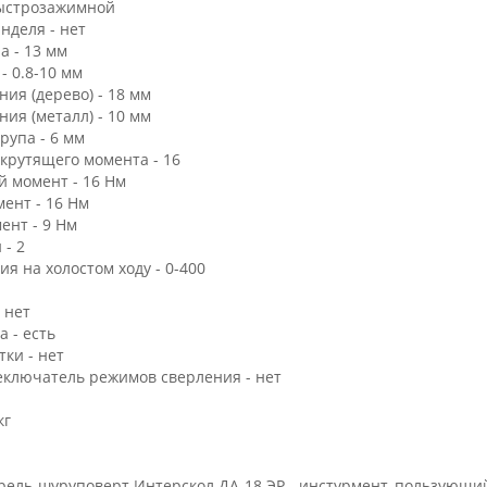
быстрозажимной
нделя - нет
а - 13 мм
- 0.8-10 мм
ия (дерево) - 18 мм
ия (металл) - 10 мм
рупа - 6 мм
 крутящего момента - 16
 момент - 16 Нм
ент - 16 Нм
ент - 9 Нм
 - 2
я на холостом ходу - 0-400
 нет
 - есть
ки - нет
ключатель режимов сверления - нет
кг
рель-шуруповерт Интерскол ДА-18 ЭР - инстурмент, пользующ