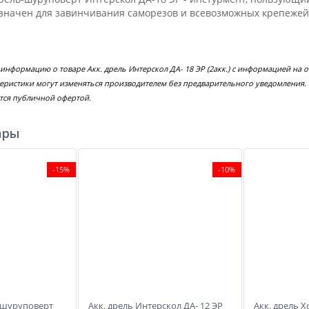
значен для завинчивания саморезов и всевозможных крепежей.
 информацию о товаре Акк. дрель Интерскол ДА- 18 ЭР (2акк.) с информацией на 
еристики могут изменяться производителем без предварительного уведомления.
тся публичной офертой.
ары
-15%
-10%
 шуруповерт
Акк. дрель Интерскол ДА- 12 ЭР
Акк. дрель Х