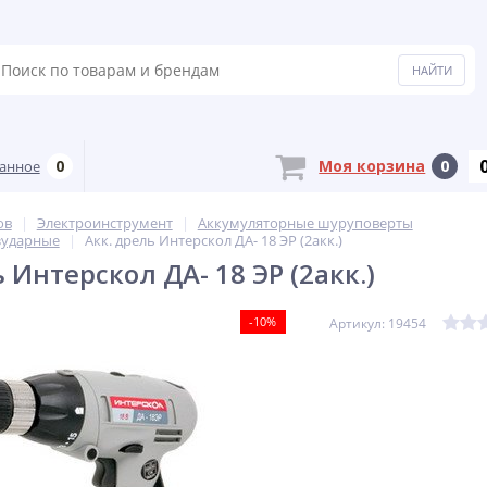
0
Моя корзина
0
анное
ов
Электроинструмент
Аккумуляторные шуруповерты
зударные
Акк. дрель Интерскол ДА- 18 ЭР (2акк.)
 Интерскол ДА- 18 ЭР (2акк.)
-10%
Артикул: 19454