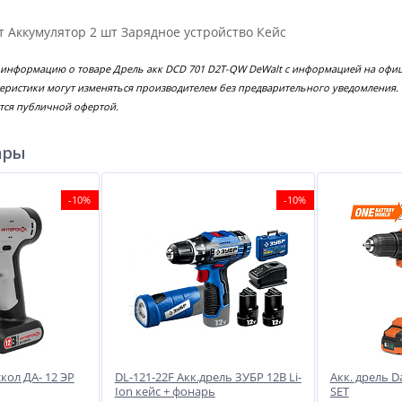
 Аккумулятор 2 шт Зарядное устройство Кейс
 информацию о товаре Дрель акк DCD 701 D2T-QW DeWalt с информацией на офиц
еристики могут изменяться производителем без предварительного уведомления.
тся публичной офертой.
ары
-10%
-10%
кол ДА- 12 ЭР
DL-121-22F Акк.дрель ЗУБР 12В Li-
Акк. дрель D
Ion кейс + фонарь
SET