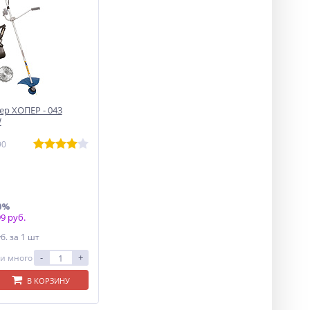
р ХОПЕР - 043
W
90
0%
9 руб.
уб.
за 1 шт
-
+
и много
В КОРЗИНУ