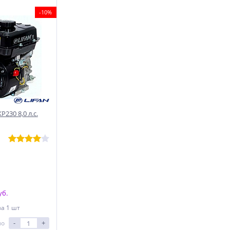
-10%
230 8,0 л.с.
уб.
за 1 шт
-
+
ло