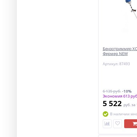
Бензотриммер ХО
Фермер NEW
Артикул: 87493
6 135 руб.
-10%
Экономия 613 руб
5 522
руб.
за
В наличии мн