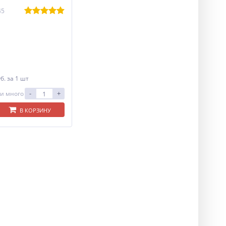
45
уб.
за 1 шт
-
+
и много
В КОРЗИНУ