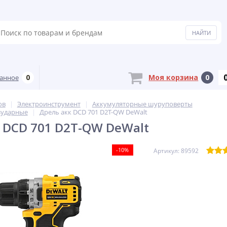
0
Моя корзина
0
анное
ов
Электроинструмент
Аккумуляторные шуруповерты
зударные
Дрель акк DCD 701 D2T-QW DeWalt
 DCD 701 D2T-QW DeWalt
-10%
Артикул: 89592