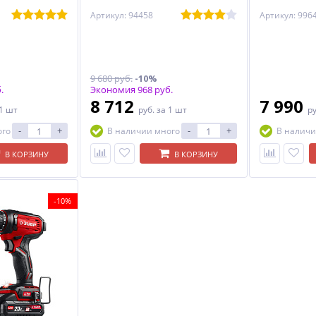
Артикул: 94458
Артикул: 996
9 680 руб.
-10%
.
Экономия 968 руб.
8 712
7 990
 1 шт
руб.
за 1 шт
р
-
+
-
+
ого
В наличии много
В наличи
В КОРЗИНУ
В КОРЗИНУ
-10%