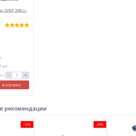
ь ЗУБР 20В Li-
.
 1 шт
-
+
ого
В КОРЗИНУ
е рекомендации
-10%
-20%