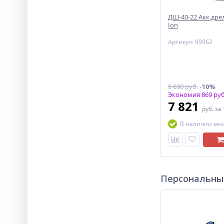
ДШ-40-22 Акк.дрел
Ion
Артикул: 99962
8 690 руб.
-10%
Экономия 869 руб
7 821
руб.
за
В наличии мн
Персональны