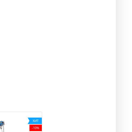
ХИТ
-10%