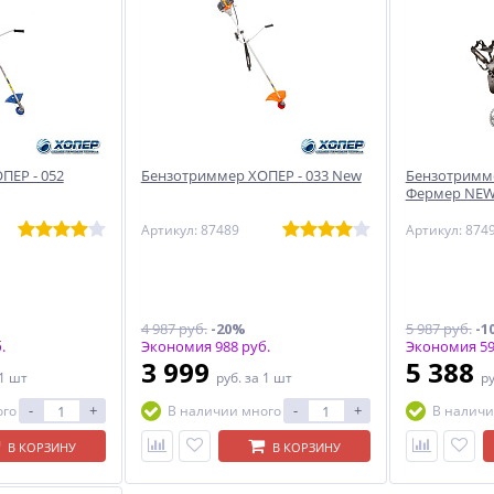
ПЕР - 052
Бензотриммер ХОПЕР - 033 New
Бензотримме
Фермер NE
Артикул: 87489
Артикул: 874
4 987 руб.
-20%
5 987 руб.
-1
.
Экономия 988 руб.
Экономия 59
3 999
5 388
 1 шт
руб.
за 1 шт
р
-
+
-
+
ого
В наличии много
В наличи
В КОРЗИНУ
В КОРЗИНУ