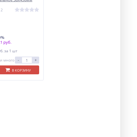
12
0%
1 руб.
уб.
за 1 шт
-
+
и много
В КОРЗИНУ