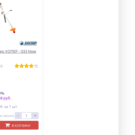
р ХОПЕР - 033 New
89
0%
8 руб.
уб.
за 1 шт
-
+
и много
В КОРЗИНУ