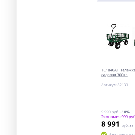
ТС1840АН Тележка
садовая 300кг.
Артикул: 82133
9 990 руб.
-10%
Экономия 999 руб
8 991
руб.
за
В наличии ма