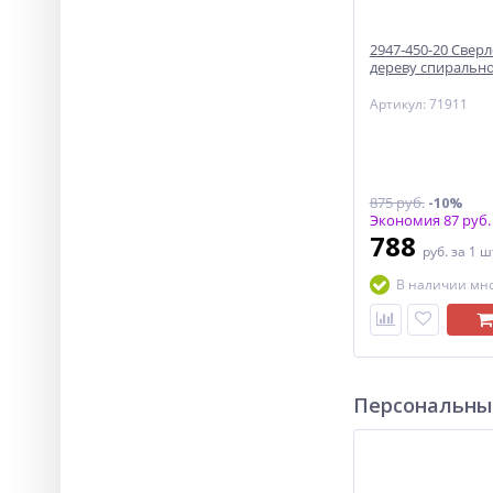
2947-450-20 Свер
дереву спиральн
Артикул: 71911
875 руб.
-10%
Экономия 87 руб.
788
руб.
за 1 ш
В наличии мн
Персональны