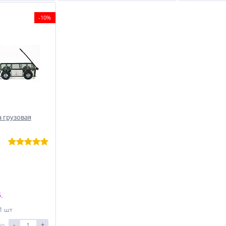
-10%
 грузовая
.
 1 шт
-
+
ло