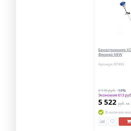
Бензотриммер ХО
Фермер NEW
Артикул: 87493
6 135 руб.
-10%
Экономия 613 руб
5 522
руб.
за
В наличии мн