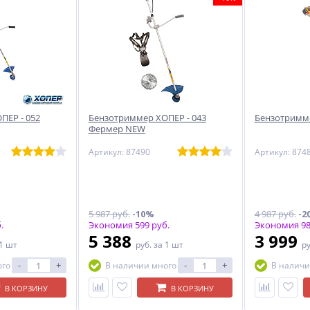
ПЕР - 052
Бензотриммер ХОПЕР - 043
Бензотримме
Фермер NEW
Артикул: 87490
Артикул: 874
5 987 руб.
-10%
4 987 руб.
-2
.
Экономия 599 руб.
Экономия 98
5 388
3 999
 1 шт
руб.
за 1 шт
р
-
+
-
+
ого
В наличии много
В наличи
В КОРЗИНУ
В КОРЗИНУ