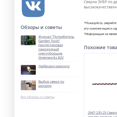
Сверла ЗУБР по д
высококачественн
*Пожалуйста, сверяйте
Обзоры и советы
его комплектация и ха
*Информация не являе
Журнал “Потребитель
Garden Tools”
протестировал
Похожие тов
самоходный
снегоуборщик
Greenworks 82V
Лайфхаки ремонта
Выбор сверл по
металлу
Все обзоры и советы
2947-235-25 Свер
дереву спиральн