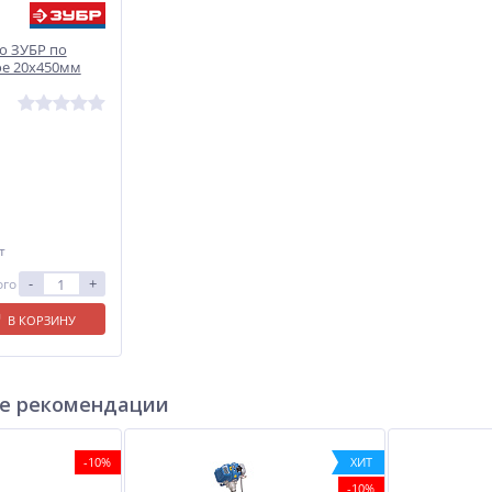
ло ЗУБР по
ое 20х450мм
т
-
+
ого
В КОРЗИНУ
е рекомендации
-10%
ХИТ
-10%