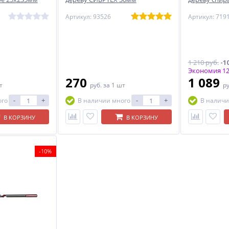
Артикул: 93526
Артикул: 719
1 210 руб.
-1
Экономия 12
270
1 089
т
руб.
за 1 шт
р
-
+
-
+
ого
В наличии много
В наличи
В КОРЗИНУ
В КОРЗИНУ
-10%