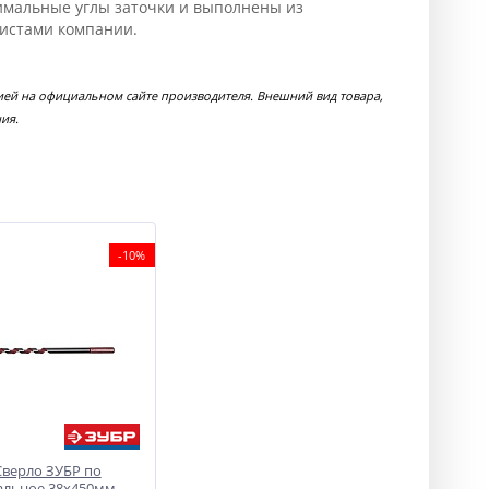
имальные углы заточки и выполнены из
листами компании.
ией на официальном сайте производителя. Внешний вид товара,
ия.
-10%
Сверло ЗУБР по
альное 38х450мм