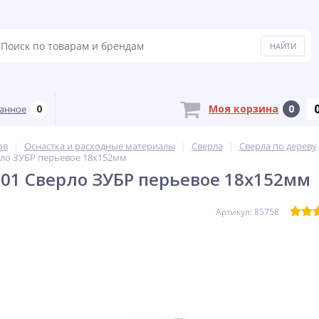
0
Моя корзина
0
анное
ов
Оснастка и расходные материалы
Сверла
Сверла по дереву
рло ЗУБР перьевое 18х152мм
z01 Сверло ЗУБР перьевое 18х152мм
Артикул: 85758