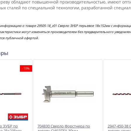
ереву обладают повышенной производительностью, имеют опт
ых сталей по специальной технологии, разработанной специа
 информацию о товаре 29505-18_z01 Сверло ЗУБР перьевое 18х152мм с информац
рактеристики могут изменяться производителем без предварительного уведомлен
тся публичной офертой.
ары
-10%
ло ЗУБР по
704830 Сверло Форстнера по
2947-450-38 
ое 25х235мм
дереву СИБРТЕХ 30мм
дереву спир