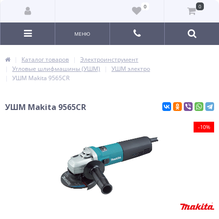
0
0
МЕНЮ
Каталог товаров
Электроинструмент
Угловые шлифмашины (УШМ)
УШМ электро
УШМ Makita 9565CR
УШМ Makita 9565CR
-10%