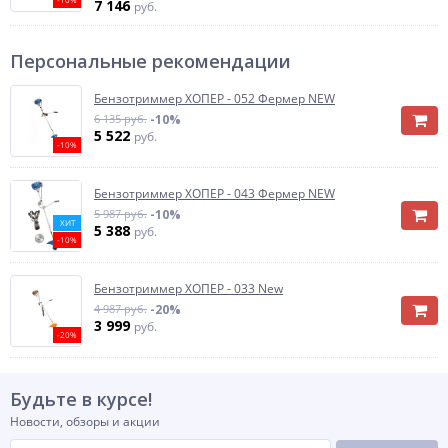
7 146
руб.
Персональные рекомендации
Бензотриммер ХОПЕР - 052 Фермер NEW
6 135 руб.
-10%
5 522
руб.
-10%
Бензотриммер ХОПЕР - 043 Фермер NEW
5 987 руб.
-10%
ХИТ
5 388
руб.
-10%
Бензотриммер ХОПЕР - 033 New
4 987 руб.
-20%
3 999
руб.
-20%
Будьте в курсе!
Новости, обзоры и акции