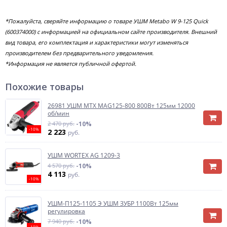
*Пожалуйста, сверяйте информацию о товаре УШМ Metabo W 9-125 Quick
(600374000) с информацией на официальном сайте производителя. Внешний
вид товара, его комплектация и характеристики могут изменяться
производителем без предварительного уведомления.
*Информация не является публичной офертой.
Похожие товары
26981 УШМ MTX MAG125-800 800Вт 125мм 12000
об/мин
2 470 руб.
-10%
-10%
2 223
руб.
УШМ WORTEX AG 1209-3
4 570 руб.
-10%
4 113
руб.
-10%
УШМ-П125-1105 Э УШМ ЗУБР 1100Вт 125мм
регулировка
7 940 руб.
-10%
-10%