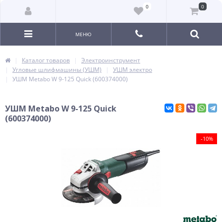
0
0
МЕНЮ
Каталог товаров
Электроинструмент
Угловые шлифмашины (УШМ)
УШМ электро
УШМ Metabo W 9-125 Quick (600374000)
УШМ Metabo W 9-125 Quick
(600374000)
-10%