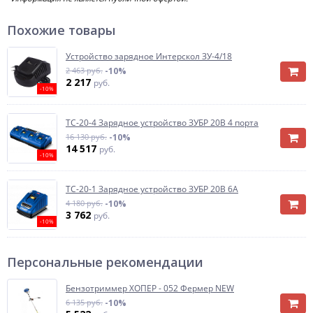
Похожие товары
Устройство зарядное Интерскол ЗУ-4/18
2 463 руб.
-10%
2 217
руб.
-10%
ТС-20-4 Зарядное устройство ЗУБР 20В 4 порта
16 130 руб.
-10%
14 517
руб.
-10%
ТС-20-1 Зарядное устройство ЗУБР 20В 6А
4 180 руб.
-10%
3 762
руб.
-10%
Персональные рекомендации
Бензотриммер ХОПЕР - 052 Фермер NEW
6 135 руб.
-10%