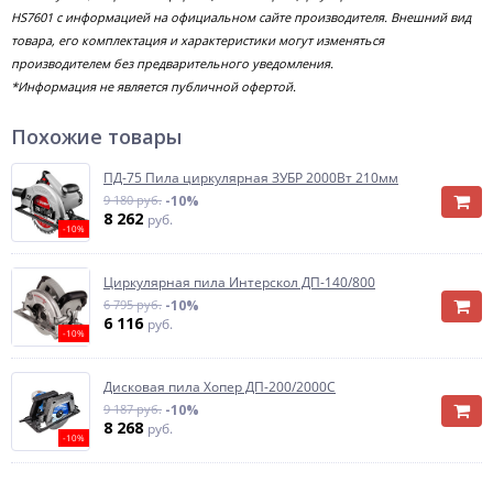
HS7601 с информацией на официальном сайте производителя. Внешний вид
товара, его комплектация и характеристики могут изменяться
производителем без предварительного уведомления.
*Информация не является публичной офертой.
Похожие товары
ПД-75 Пила циркулярная ЗУБР 2000Вт 210мм
9 180 руб.
-10%
8 262
руб.
-10%
Циркулярная пила Интерскол ДП-140/800
6 795 руб.
-10%
6 116
руб.
-10%
Дисковая пила Хопер ДП-200/2000С
9 187 руб.
-10%
8 268
руб.
-10%