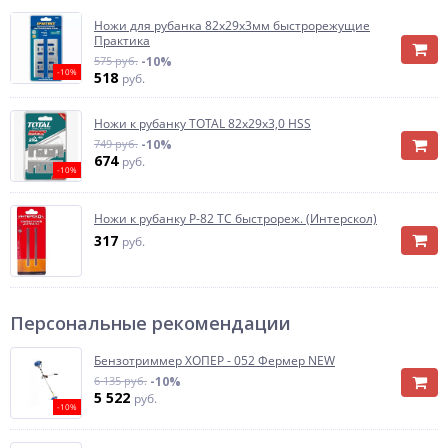
Ножи для рубанка 82х29х3мм быстрорежущие
Практика
575 руб.
-10%
-10%
518
руб.
Ножи к рубанку TOTAL 82х29х3,0 HSS
749 руб.
-10%
674
руб.
-10%
Ножи к рубанку Р-82 ТС быстрореж. (Интерскол)
317
руб.
Персональные рекомендации
Бензотриммер ХОПЕР - 052 Фермер NEW
6 135 руб.
-10%
5 522
руб.
-10%