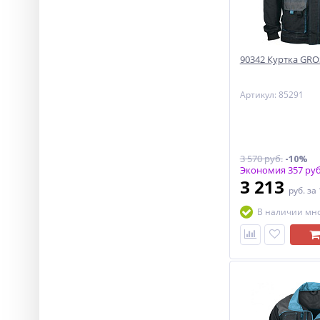
90342 Куртка GRO
Артикул: 85291
3 570 руб.
-10%
Экономия 357 руб
3 213
руб.
за
В наличии мн