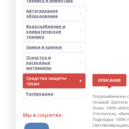
техника и инвентарь
Автогаражное
оборудование
Водоснабжение и
климатическая
техника
Замки и крепеж
Оснастка и
расходные
материалы
Средства защиты
ОПИСАНИЕ
труда
Распродажа
Полукомбинезон с
тесьмой. Бретели
Ткань: 100% нейл
Утеплитель: «Филгу
Мы в соцсетях:
Подкладка: 100% 
Световозвращающи