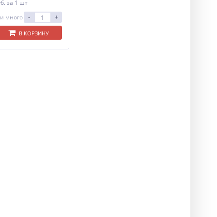
уб.
за 1 шт
-
+
и много
В КОРЗИНУ