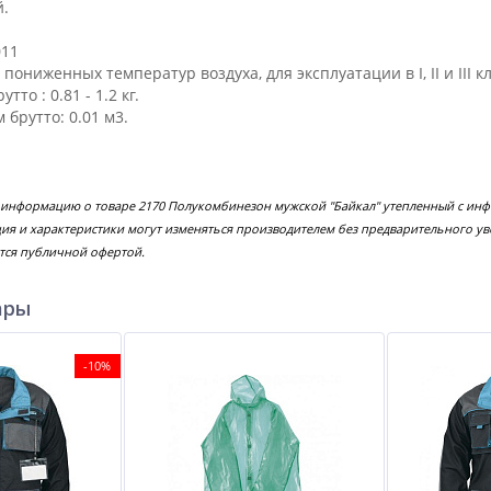
й.
011
 пониженных температур воздуха, для эксплуатации в I, II и III 
то : 0.81 - 1.2 кг.
брутто: 0.01 м3.
е информацию о товаре 2170 Полукомбинезон мужской "Байкал" утепленный с ин
ция и характеристики могут изменяться производителем без предварительного у
тся публичной офертой.
ары
-10%