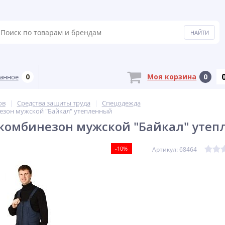
0
Моя корзина
0
анное
ов
Средства защиты труда
Спецодежда
езон мужской "Байкал" утепленный
комбинезон мужской "Байкал" уте
-10%
Артикул: 68464