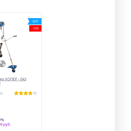
ХИТ
-10%
р ХОПЕР - 043
W
90
0%
9 руб.