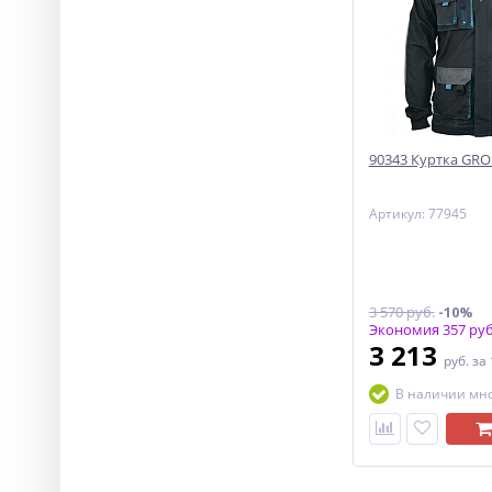
90343 Куртка GRO
Артикул: 77945
3 570 руб.
-10%
Экономия 357 руб
3 213
руб.
за
В наличии мн