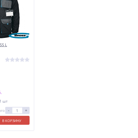
SS L
.
 1 шт
-
+
ого
В КОРЗИНУ