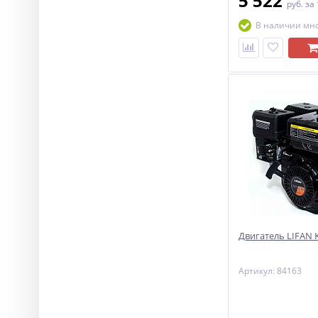
5 522
руб.
за
В наличии мн
Двигатель LIFAN KP
Артикул: 84163