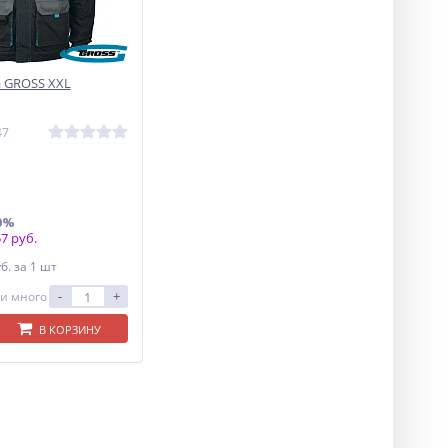
а GROSS XXL
47
0%
7 руб.
уб.
за 1 шт
-
+
и много
В КОРЗИНУ