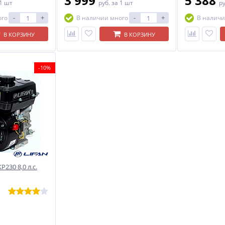
3 999
5 388
 1 шт
руб.
за 1 шт
р
-
+
-
+
ого
В наличии много
В наличи
В КОРЗИНУ
В КОРЗИНУ
-10%
230 8,0 л.с.