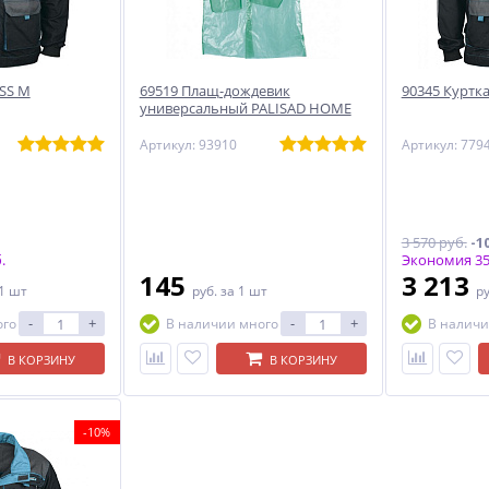
SS M
69519 Плащ-дождевик
90345 Куртк
универсальный PALISAD HOME
Артикул: 93910
Артикул: 779
3 570 руб.
-1
.
Экономия 35
145
3 213
 1 шт
руб.
за 1 шт
р
-
+
-
+
ого
В наличии много
В наличи
В КОРЗИНУ
В КОРЗИНУ
-10%