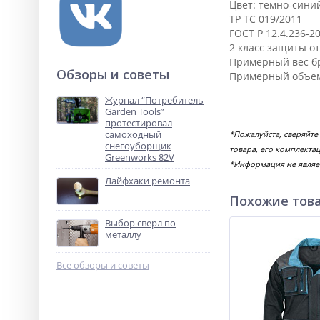
Цвет: темно-сини
ТР ТС 019/2011
ГОСТ Р 12.4.236-2
2 класс защиты от
Примерный вес брут
Обзоры и советы
Примерный объем 
Журнал “Потребитель
Garden Tools”
протестировал
самоходный
*Пожалуйста, сверяйт
снегоуборщик
товара, его комплекта
Greenworks 82V
*Информация не являе
Лайфхаки ремонта
Похожие тов
Выбор сверл по
металлу
Все обзоры и советы